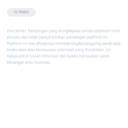
Ari Wallet
Disclaimer: Pandangan yang diungkapkan secara eksklusif milik
penulis dan tidak mencerminkan pandangan platform ini.
Platform ini dan afiliasinya menolak segala tanggung jawab atas
keakuratan atau kesesuaian informasi yang disediakan. Ini
hanya untuk tujuan informasi dan bukan merupakan saran
keuangan atau investasi.