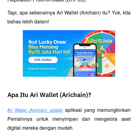
Tapi, apa sebenarnya Ari Wallet (Arichain) itu? Yuk, kita 
bahas lebih dalam!
Apa Itu Ari Wallet (Arichain)?
 aplikasi yang memungkinkan 
Ari Wallet (Arichain) adalah
Pemainnya untuk menyimpan dan mengelola aset 
digital mereka dengan mudah.