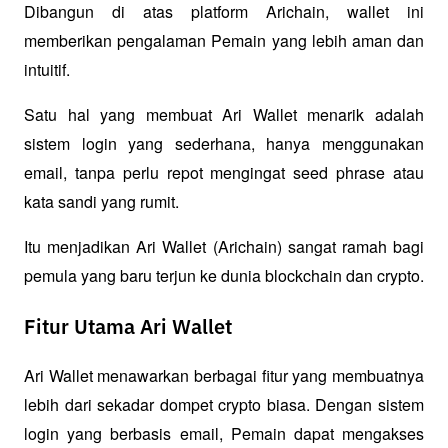
Dibangun di atas platform Arichain, wallet ini 
memberikan pengalaman Pemain yang lebih aman dan 
intuitif.
Satu hal yang membuat Ari Wallet menarik adalah 
sistem login yang sederhana, hanya menggunakan 
email, tanpa perlu repot mengingat seed phrase atau 
kata sandi yang rumit.
Itu menjadikan Ari Wallet (Arichain) sangat ramah bagi 
pemula yang baru terjun ke dunia blockchain dan crypto.
Fitur Utama Ari Wallet
Ari Wallet menawarkan berbagai fitur yang membuatnya 
lebih dari sekadar dompet crypto biasa. Dengan sistem 
login yang berbasis email, Pemain dapat mengakses 