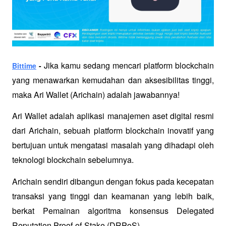
 Jika kamu sedang mencari platform blockchain 
Bittime
 -
yang menawarkan kemudahan dan aksesibilitas tinggi, 
maka Ari Wallet (Arichain) adalah jawabannya!
Ari Wallet adalah aplikasi manajemen aset digital resmi 
dari Arichain, sebuah platform blockchain inovatif yang 
bertujuan untuk mengatasi masalah yang dihadapi oleh 
teknologi blockchain sebelumnya.
Arichain sendiri dibangun dengan fokus pada kecepatan 
transaksi yang tinggi dan keamanan yang lebih baik, 
berkat Pemainan algoritma konsensus Delegated 
Reputation Proof-of-Stake (DRPoS).