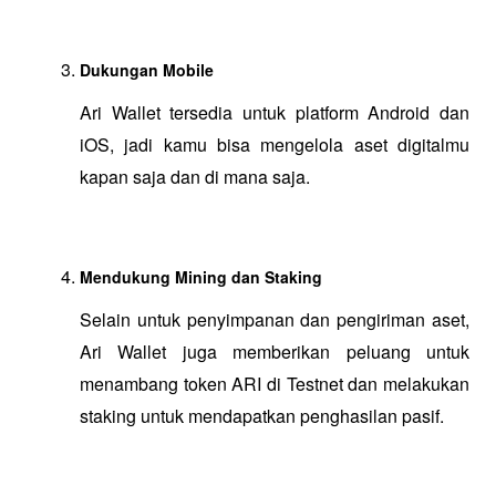
Dukungan Mobile
Ari Wallet tersedia untuk platform Android dan 
iOS, jadi kamu bisa mengelola aset digitalmu 
kapan saja dan di mana saja.
Mendukung Mining dan Staking
Selain untuk penyimpanan dan pengiriman aset, 
Ari Wallet juga memberikan peluang untuk 
menambang token ARI di Testnet dan melakukan 
staking untuk mendapatkan penghasilan pasif.