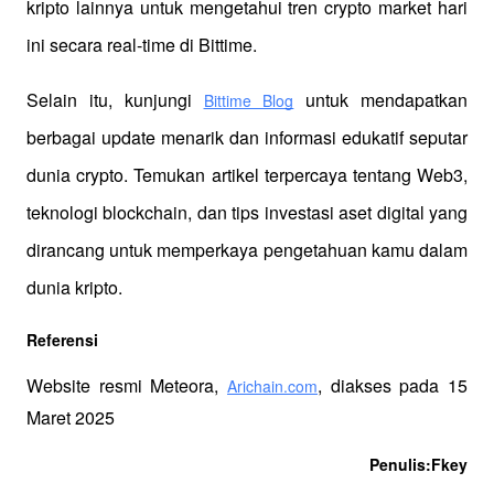
kripto lainnya untuk mengetahui tren crypto market hari 
ini secara real-time di Bittime.
Selain itu, kunjungi 
 untuk mendapatkan 
Bittime Blog
berbagai update menarik dan informasi edukatif seputar 
dunia crypto. Temukan artikel terpercaya tentang Web3, 
teknologi blockchain, dan tips investasi aset digital yang 
dirancang untuk memperkaya pengetahuan kamu dalam 
dunia kripto.
Referensi
Website resmi Meteora, 
, diakses pada 15 
Arichain.com
Maret 2025
Penulis:Fkey