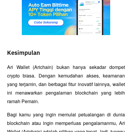
Kesimpulan
Ari Wallet (Arichain) bukan hanya sekadar dompet 
crypto biasa. Dengan kemudahan akses, keamanan 
yang terjamin, dan berbagai fitur inovatif lainnya, wallet 
ini menawarkan pengalaman blockchain yang lebih 
ramah Pemain.
Bagi kamu yang ingin memulai petualangan di dunia 
blockchain atau ingin memperluas pengalamanmu, Ari 
Wallet (Arichain) adalah pilihan yang tepat. Jadi, tunggu 