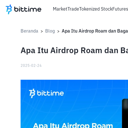
Market
Trade
Tokenized Stock
Future
Beranda
Blog
>
>
Apa Itu Airdrop Roam dan B
2025-02-24