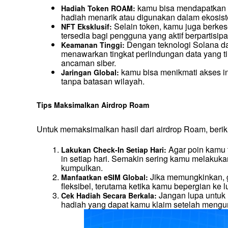
 kamu bisa mendapatkan t
Hadiah Token ROAM:
hadiah menarik atau digunakan dalam ekosi
 Selain token, kamu juga berk
NFT Eksklusif:
tersedia bagi pengguna yang aktif berpartisipa
 Dengan teknologi Solana d
Keamanan Tinggi:
menawarkan tingkat perlindungan data yang ti
ancaman siber.
 kamu bisa menikmati akses inte
Jaringan Global:
tanpa batasan wilayah.
Tips Maksimalkan Airdrop Roam
Untuk memaksimalkan hasil dari airdrop Roam, beriku
 Agar poin kamu 
Lakukan Check-In Setiap Hari:
in setiap hari. Semakin sering kamu melakuka
kumpulkan.
 Jika memungkinkan, g
Manfaatkan eSIM Global:
fleksibel, terutama ketika kamu bepergian ke l
 Jangan lupa untuk
Cek Hadiah Secara Berkala:
hadiah yang dapat kamu klaim setelah mengu