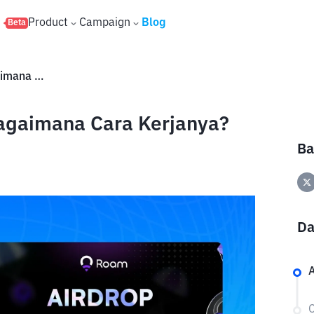
s
Product
Campaign
Blog
Beta
Apa Itu Airdrop Roam dan Bagaimana Cara Kerjanya?
agaimana Cara Kerjanya?
Ba
Da
A
C