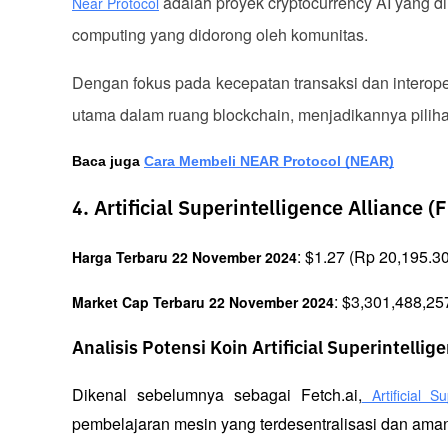
 adalah proyek cryptocurrency AI yang 
Near Protocol
computing yang didorong oleh komunitas. 
Dengan fokus pada kecepatan transaksi dan interop
utama dalam ruang blockchain, menjadikannya pilihan
Baca juga 
Cara Membeli NEAR Protocol (NEAR)
4. Artificial Superintelligence Alliance (
: $1.27 (Rp 20,195.30
Harga Terbaru 22 November 2024
: $3,301,488,25
Market Cap Terbaru 22 November 2024
Analisis Potensi Koin Artificial Superintellig
Dikenal sebelumnya sebagai Fetch.ai,
 Artificial S
pembelajaran mesin yang terdesentralisasi dan aman