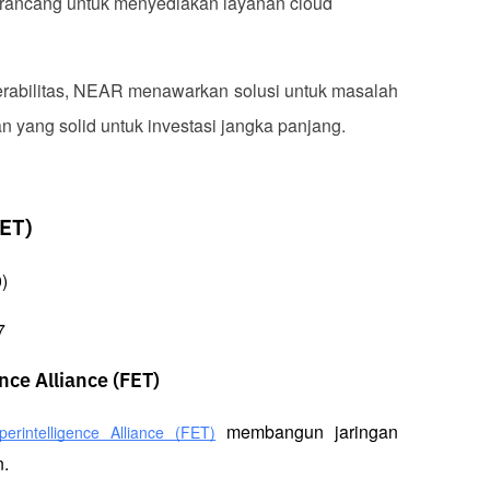
dirancang untuk menyediakan layanan cloud 
erabilitas, NEAR menawarkan solusi untuk masalah 
 yang solid untuk investasi jangka panjang.
FET)
)
7
ence Alliance (FET)
 membangun jaringan 
uperintelligence Alliance (FET)
. 