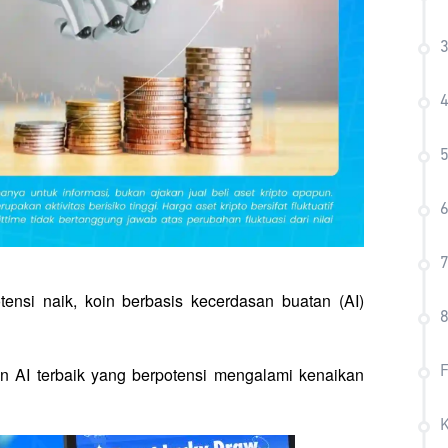
3
4
5
6
7
tensi naik, koin berbasis kecerdasan buatan (AI) 
8
in AI terbaik yang berpotensi mengalami kenaikan 
F