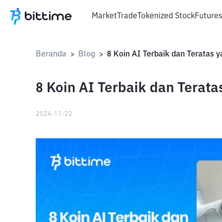
Market
Trade
Tokenized Stock
Future
Beranda
Blog
>
>
8 Koin AI Terbaik dan Terata
2024-11-22