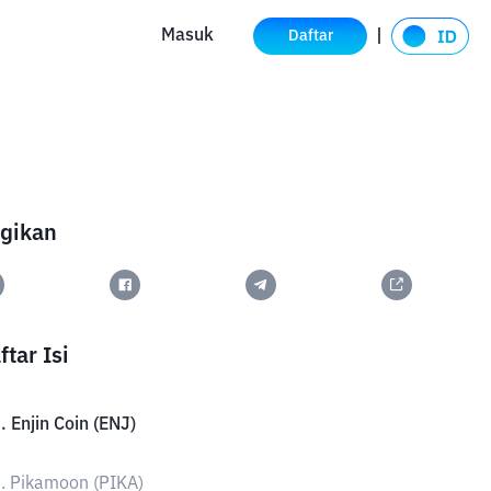
Masuk
Daftar
gikan
ftar Isi
. Enjin Coin (ENJ)
. Pikamoon (PIKA)