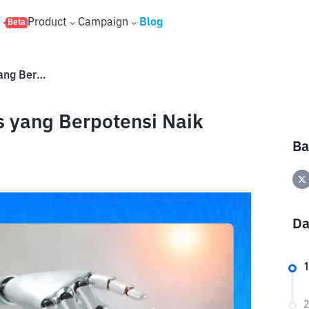
s
Product
Campaign
Blog
Beta
8 Koin AI Terbaik dan Teratas yang Berpotensi Naik
s yang Berpotensi Naik
Ba
Da
1
2