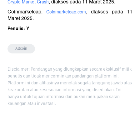
, diakses pada 11 Maret 2025.
Crypto Market Crash
Coinmarketcap, 
, diakses pada 11 
Coinmarketcap.com
Maret 2025.
Penulis: Y
Altcoin
Disclaimer: Pandangan yang diungkapkan secara eksklusif milik
penulis dan tidak mencerminkan pandangan platform ini.
Platform ini dan afiliasinya menolak segala tanggung jawab atas
keakuratan atau kesesuaian informasi yang disediakan. Ini
hanya untuk tujuan informasi dan bukan merupakan saran
keuangan atau investasi.