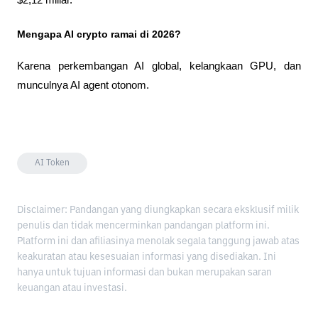
Mengapa AI crypto ramai di 2026?
Karena perkembangan AI global, kelangkaan GPU, dan 
munculnya AI agent otonom.
AI Token
Disclaimer: Pandangan yang diungkapkan secara eksklusif milik
penulis dan tidak mencerminkan pandangan platform ini.
Platform ini dan afiliasinya menolak segala tanggung jawab atas
keakuratan atau kesesuaian informasi yang disediakan. Ini
hanya untuk tujuan informasi dan bukan merupakan saran
keuangan atau investasi.