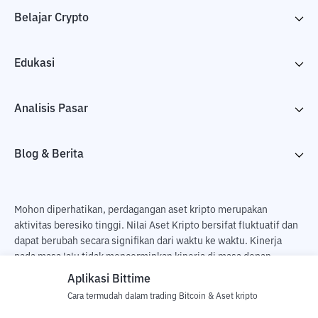
Belajar Crypto
Edukasi
Analisis Pasar
Blog & Berita
Mohon diperhatikan, perdagangan aset kripto merupakan
aktivitas beresiko tinggi. Nilai Aset Kripto bersifat fluktuatif dan
dapat berubah secara signifikan dari waktu ke waktu. Kinerja
pada masa lalu tidak mencerminkan kinerja di masa depan.
Terdapat risiko kehilangan sebagai dampak dari membeli dan
Aplikasi Bittime
menjual aset kripto dan sepenuhnya keputusan independen dari
Cara termudah dalam trading Bitcoin & Aset kripto
pengguna. PT Utama Aset Digital Indonesia (Bittime) tidak