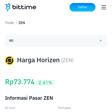
Daftar
Trade
>
ZEN
All
Harga Horizen
(
ZEN
)
Rp
73.774
2.61
%
Informasi Pasar ZEN
ID Aset
Peringkat