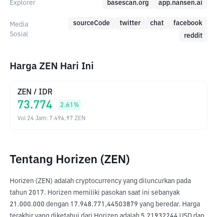
Explorer
basescan.org
app.nansen.ai
sourceCode
twitter
chat
facebook
Media
Sosial
reddit
Harga ZEN Hari Ini
ZEN
/
IDR
73.774
2.61
%
Vol 24 Jam
:
7.496,97
ZEN
Tentang Horizen (ZEN)
Horizen (ZEN) adalah cryptocurrency yang diluncurkan pada 
tahun 2017. Horizen memiliki pasokan saat ini sebanyak 
21.000.000 dengan 17.948.771,44503879 yang beredar. Harga 
terakhir yang diketahui dari Horizen adalah 5,21932244 USD dan 