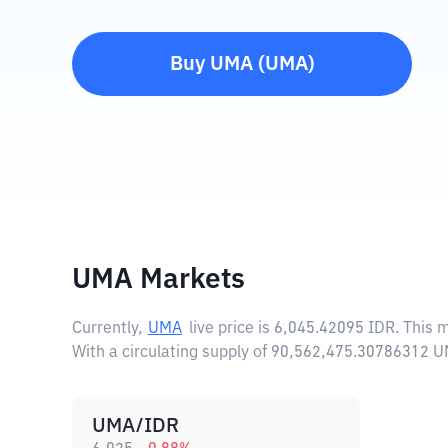
Buy
UMA
(
UMA
)
UMA Markets
Currently,
UMA
live price is
6,045.42095 IDR
. This 
With a circulating supply of 90,562,475.30786312 
UMA/IDR