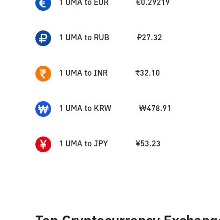
1
UMA
to
EUR
€
0.29219
1
UMA
to
RUB
₽
27.32
1
UMA
to
INR
₹
32.10
1
UMA
to
KRW
₩
478.91
1
UMA
to
JPY
¥
53.23