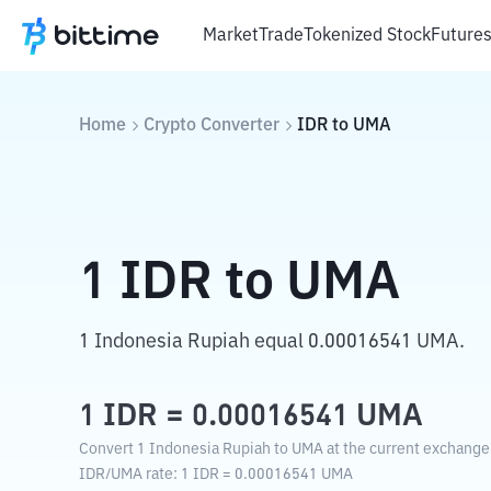
Market
Trade
Tokenized Stock
Future
Home
Crypto Converter
IDR
to
UMA
1
IDR
to
UMA
1 Indonesia Rupiah equal 0.00016541 UMA.
1
IDR
=
0.00016541
UMA
Convert 1 Indonesia Rupiah to UMA at the current exchange 
IDR
/
UMA
rate
: 1
IDR
=
0.00016541
UMA