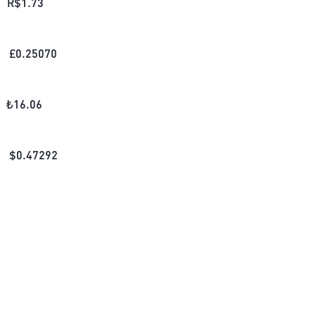
R$
1.73
£
0.25070
₺
16.06
$
0.47292