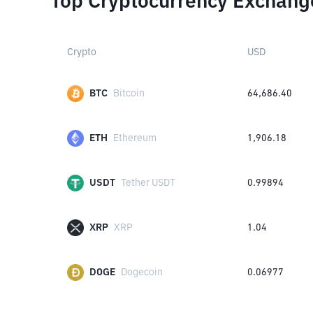
Top Cryptocurrency Exchang
Crypto
USD
BTC
Bitcoin
64,686.40
ETH
Ethereum
1,906.18
USDT
Tether USDT
0.99894
XRP
XRP
1.04
DOGE
Dogecoin
0.06977