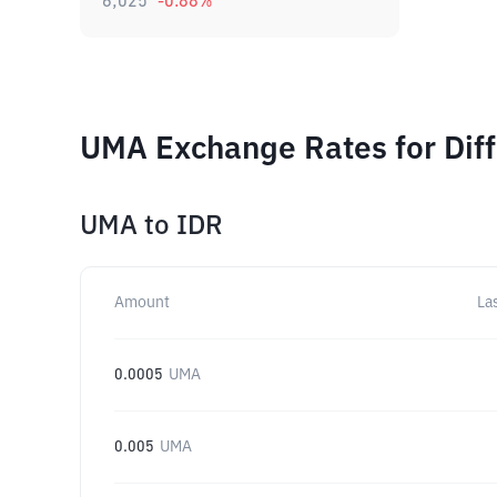
6,025
-0.88
%
UMA Exchange Rates for Dif
UMA
to
IDR
Amount
La
0.0005
UMA
0.005
UMA