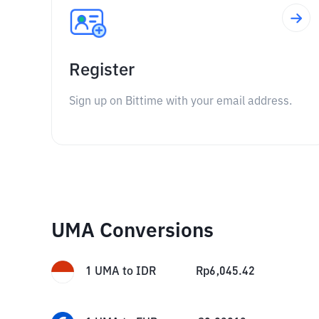
Register
Sign up on Bittime with your email address.
UMA Conversions
1
UMA
to
IDR
Rp
6,045.42