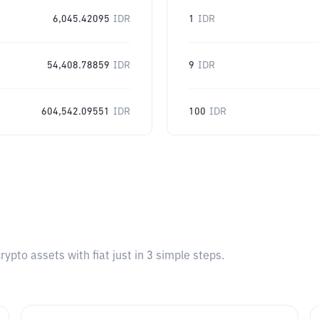
6,045.42095
IDR
1
IDR
54,408.78859
IDR
9
IDR
604,542.09551
IDR
100
IDR
pto assets with fiat just in 3 simple steps.