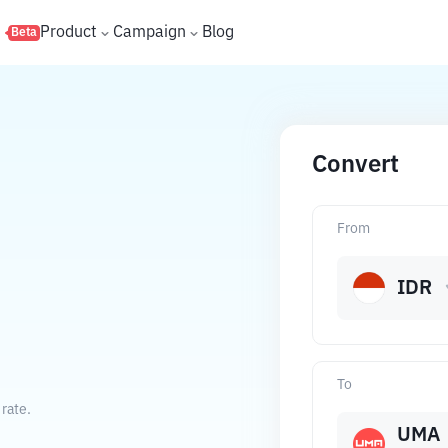
s
Product
Campaign
Blog
Beta
Convert
From
IDR
To
rate.
UMA