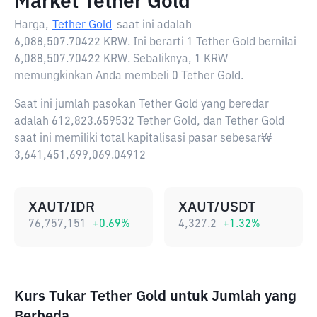
Market Tether Gold
Harga,
Tether Gold
saat ini adalah
6,088,507.70422 KRW
. Ini berarti 1 Tether Gold bernilai
6,088,507.70422 KRW. Sebaliknya, 1 KRW
memungkinkan Anda membeli 0 Tether Gold.
Saat ini jumlah pasokan Tether Gold yang beredar
adalah 612,823.659532 Tether Gold, dan Tether Gold
saat ini memiliki total kapitalisasi pasar sebesar₩
3,641,451,699,069.04912
XAUT/IDR
XAUT/USDT
76,757,151
+
0.69
%
4,327.2
+
1.32
%
Kurs Tukar Tether Gold untuk Jumlah yang
Berbeda