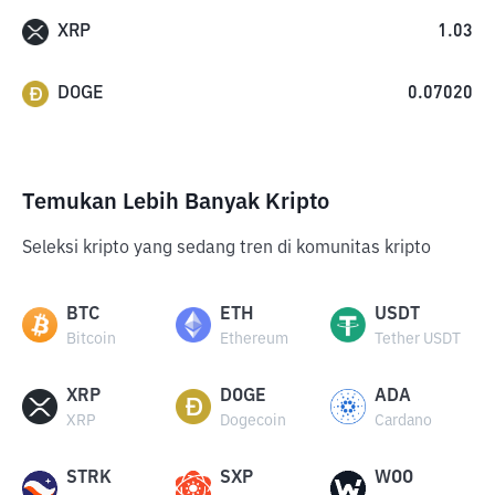
XRP
1.03
DOGE
0.07020
Temukan Lebih Banyak Kripto
Seleksi kripto yang sedang tren di komunitas kripto
BTC
ETH
USDT
Bitcoin
Ethereum
Tether USDT
XRP
DOGE
ADA
XRP
Dogecoin
Cardano
STRK
SXP
WOO