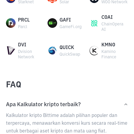
Starknet
Solar
WOO Network
COAI
PRCL
GAFI
ChainOpera
Parcl
GameFi.org
AI
DVI
KMNO
QUICK
Dvision
Kamino
QuickSwap
Network
Finance
FAQ
Apa Kalkulator kripto terbaik?
Kalkulator kripto Bittime adalah pilihan populer dan
terpercaya, menawarkan konversi kurs secara real-time
untuk berbagai aset kripto dan mata uang fiat.