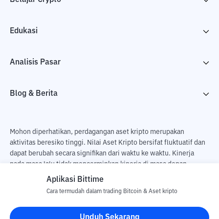
Edukasi
Analisis Pasar
Blog & Berita
Mohon diperhatikan, perdagangan aset kripto merupakan
aktivitas beresiko tinggi. Nilai Aset Kripto bersifat fluktuatif dan
dapat berubah secara signifikan dari waktu ke waktu. Kinerja
pada masa lalu tidak mencerminkan kinerja di masa depan.
Terdapat risiko kehilangan sebagai dampak dari membeli dan
Aplikasi Bittime
menjual aset kripto dan sepenuhnya keputusan independen dari
Cara termudah dalam trading Bitcoin & Aset kripto
pengguna. PT Utama Aset Digital Indonesia (Bittime) tidak
bertanggung jawab atas perubahan fluktuasi dari nilai tukar Aset
Unduh Sekarang
Kripto.