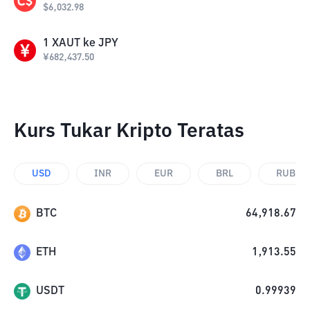
$
6,032.98
1
XAUT
ke
JPY
¥
682,437.50
Kurs Tukar Kripto Teratas
USD
INR
EUR
BRL
RUB
BTC
64,918.67
ETH
1,913.55
USDT
0.99939