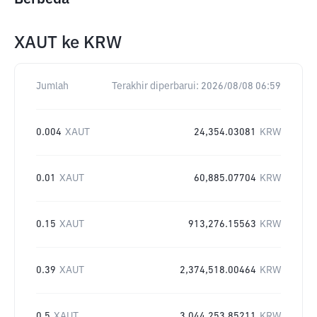
XAUT
ke
KRW
Jumlah
Terakhir diperbarui:
2026/08/08 06:59
0.004
XAUT
24,354.03081
KRW
0.01
XAUT
60,885.07704
KRW
0.15
XAUT
913,276.15563
KRW
0.39
XAUT
2,374,518.00464
KRW
0.5
XAUT
3,044,253.85211
KRW