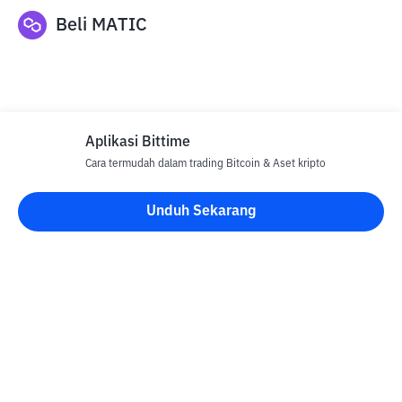
Beli
MATIC
Aplikasi Bittime
Cara termudah dalam trading Bitcoin & Aset kripto
Disclaimer
Unduh Sekarang
Semua Artikel pada website ini hanya bersifat informasi dan
bukan merupakan nasihat, rekomendasi, tawaran atau ajakan
untuk menjual dan membeli aset kripto apapun. Perdagangan
aset kripto merupakan aktivitas berisiko tinggi. Harga aset kripto
bersifat fluktuatif, dimana harga dapat berubah secara signifikan
dari waktu ke waktu. Bittime tidak bertanggung jawab atas
keputusan anda dalam melakukan transaksi jual beli dan
perubahan fluktuasi dari nilai tukar atau harga aset kripto.