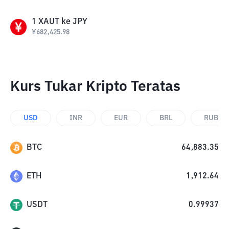
1
XAUT
ke
JPY
¥
682,425.98
Kurs Tukar Kripto Teratas
USD
INR
EUR
BRL
RUB
BTC
64,883.35
ETH
1,912.64
USDT
0.99937