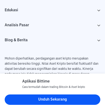
Edukasi
Analisis Pasar
Blog & Berita
Mohon diperhatikan, perdagangan aset kripto merupakan
aktivitas beresiko tinggi. Nilai Aset Kripto bersifat fluktuatif dan
dapat berubah secara signifikan dari waktu ke waktu. Kinerja
pada masa lalu tidak mencerminkan kinerja di masa depan.
Terdapat risiko kehilangan sebagai dampak dari membeli dan
Aplikasi Bittime
menjual aset kripto dan sepenuhnya keputusan independen dari
Cara termudah dalam trading Bitcoin & Aset kripto
pengguna. PT Utama Aset Digital Indonesia (Bittime) tidak
bertanggung jawab atas perubahan fluktuasi dari nilai tukar Aset
Unduh Sekarang
Kripto.