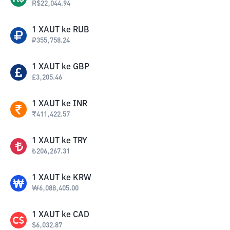
R$
22,044.94
1
XAUT
ke
RUB
₽
355,758.24
1
XAUT
ke
GBP
£
3,205.46
1
XAUT
ke
INR
₹
411,422.57
1
XAUT
ke
TRY
₺
206,267.31
1
XAUT
ke
KRW
₩
6,088,405.00
1
XAUT
ke
CAD
$
6,032.87