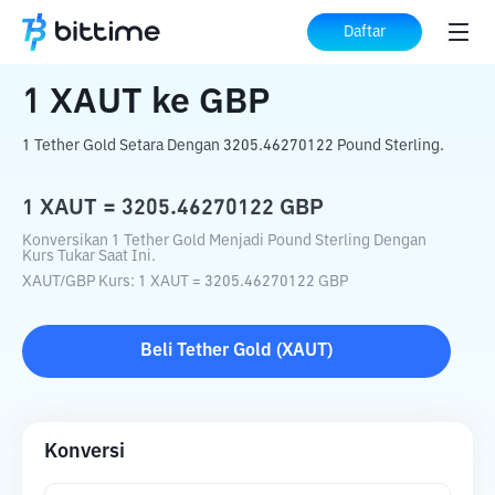
Beranda
Konverter Kripto
XAUT
ke
GBP
Daftar
1
XAUT
ke
GBP
1 Tether Gold Setara Dengan 3205.46270122 Pound Sterling.
1
XAUT
=
3205.46270122
GBP
Konversikan 1 Tether Gold Menjadi Pound Sterling Dengan
Kurs Tukar Saat Ini.
XAUT
/
GBP
Kurs
: 1
XAUT
=
3205.46270122
GBP
Beli
Tether Gold
(
XAUT
)
Konversi