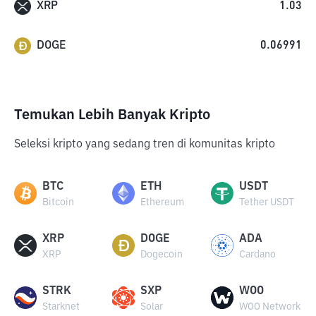
XRP
1.03
DOGE
0.06991
Temukan Lebih Banyak Kripto
Seleksi kripto yang sedang tren di komunitas kripto
BTC
ETH
USDT
Bitcoin
Ethereum
Tether USDT
XRP
DOGE
ADA
XRP
Dogecoin
Cardano
STRK
SXP
WOO
Starknet
Solar
WOO Network