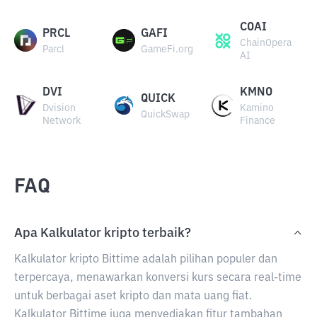
COAI
PRCL
GAFI
ChainOpera
Parcl
GameFi.org
AI
DVI
KMNO
QUICK
Dvision
Kamino
QuickSwap
Network
Finance
FAQ
Apa Kalkulator kripto terbaik?
Kalkulator kripto Bittime adalah pilihan populer dan
terpercaya, menawarkan konversi kurs secara real-time
untuk berbagai aset kripto dan mata uang fiat.
Kalkulator Bittime juga menyediakan fitur tambahan