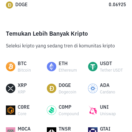
DOGE
0.06925
Temukan Lebih Banyak Kripto
Seleksi kripto yang sedang tren di komunitas kripto
BTC
ETH
USDT
Bitcoin
Ethereum
Tether USDT
XRP
DOGE
ADA
XRP
Dogecoin
Cardano
CORE
COMP
UNI
Core
Compound
Uniswap
MOCA
TNSR
GTAI