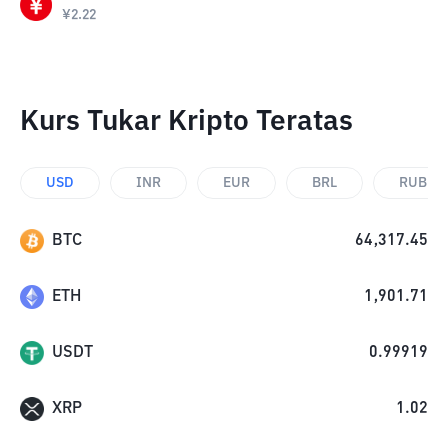
¥
2.22
Kurs Tukar Kripto Teratas
USD
INR
EUR
BRL
RUB
BTC
64,317.45
ETH
1,901.71
USDT
0.99919
XRP
1.02