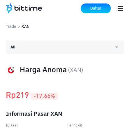
Daftar
Trade
>
XAN
All
Harga Anoma
(
XAN
)
Rp
219
-17.66
%
Informasi Pasar XAN
ID Aset
Peringkat