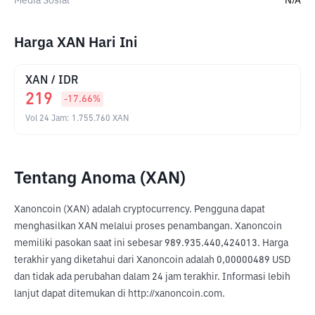
Media Sosial
N/A
Harga XAN Hari Ini
XAN
/
IDR
219
-17.66
%
Vol 24 Jam
:
1.755.760
XAN
Tentang Anoma (XAN)
Xanoncoin (XAN) adalah cryptocurrency. Pengguna dapat 
menghasilkan XAN melalui proses penambangan. Xanoncoin 
memiliki pasokan saat ini sebesar 989.935.440,424013. Harga 
terakhir yang diketahui dari Xanoncoin adalah 0,00000489 USD 
dan tidak ada perubahan dalam 24 jam terakhir. Informasi lebih 
lanjut dapat ditemukan di http://xanoncoin.com.