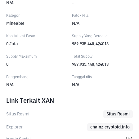
N/A
-
Kategori
Patok Nilai
Mineable
N/A
Kapitalisasi Pasar
Supply Yang Beredar
0
Juta
989.935.440,424013
Supply Maksimum
Total Supply
0
989.935.440,424013
Pengembang
Tanggal rilis
N/A
N/A
Link Terkait XAN
Situs Resmi
Situs Resmi
Explorer
chainz.cryptoid.info