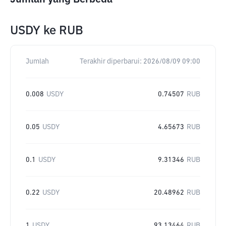
USDY
ke
RUB
Jumlah
Terakhir diperbarui:
2026/08/09 09:00
0.008
USDY
0.74507
RUB
0.05
USDY
4.65673
RUB
0.1
USDY
9.31346
RUB
0.22
USDY
20.48962
RUB
1
USDY
93.13464
RUB