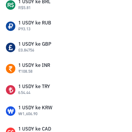
1
USDY
ke
BRL
R$
5.81
1
USDY
ke
RUB
₽
93.13
1
USDY
ke
GBP
£
0.84756
1
USDY
ke
INR
₹
108.58
1
USDY
ke
TRY
₺
54.44
1
USDY
ke
KRW
₩
1,606.90
1
USDY
ke
CAD