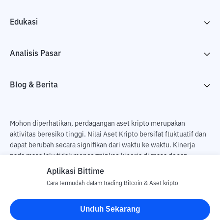
Edukasi
Analisis Pasar
Blog & Berita
Mohon diperhatikan, perdagangan aset kripto merupakan
aktivitas beresiko tinggi. Nilai Aset Kripto bersifat fluktuatif dan
dapat berubah secara signifikan dari waktu ke waktu. Kinerja
pada masa lalu tidak mencerminkan kinerja di masa depan.
Terdapat risiko kehilangan sebagai dampak dari membeli dan
Aplikasi Bittime
menjual aset kripto dan sepenuhnya keputusan independen dari
Cara termudah dalam trading Bitcoin & Aset kripto
pengguna. PT Utama Aset Digital Indonesia (Bittime) tidak
bertanggung jawab atas perubahan fluktuasi dari nilai tukar Aset
Unduh Sekarang
Kripto.