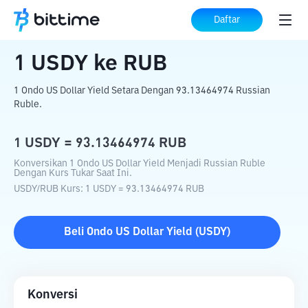
Beranda
Konverter Kripto
USDY
ke
RUB
Daftar
1
USDY
ke
RUB
1 Ondo US Dollar Yield Setara Dengan 93.13464974 Russian
Ruble.
1
USDY
=
93.13464974
RUB
Konversikan 1 Ondo US Dollar Yield Menjadi Russian Ruble
Dengan Kurs Tukar Saat Ini.
USDY
/
RUB
Kurs
: 1
USDY
=
93.13464974
RUB
Beli
Ondo US Dollar Yield
(
USDY
)
Konversi