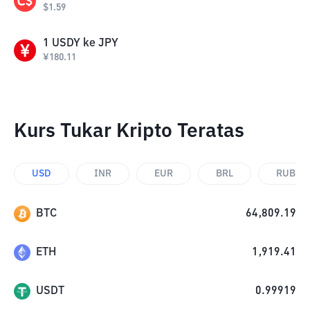
$
1.59
1
USDY
ke
JPY
¥
180.11
Kurs Tukar Kripto Teratas
USD
INR
EUR
BRL
RUB
BTC
64,809.19
ETH
1,919.41
USDT
0.99919