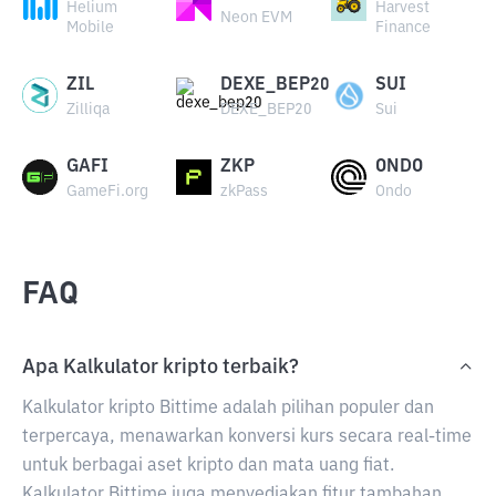
Helium
Harvest
Neon EVM
Mobile
Finance
ZIL
DEXE_BEP20
SUI
Zilliqa
DEXE_BEP20
Sui
GAFI
ZKP
ONDO
GameFi.org
zkPass
Ondo
FAQ
Apa Kalkulator kripto terbaik?
Kalkulator kripto Bittime adalah pilihan populer dan
terpercaya, menawarkan konversi kurs secara real-time
untuk berbagai aset kripto dan mata uang fiat.
Kalkulator Bittime juga menyediakan fitur tambahan