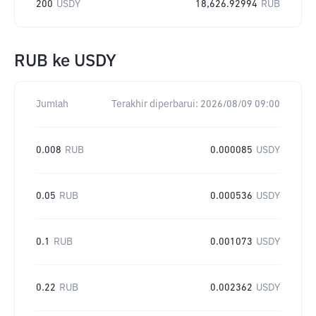
200
USDY
18,626.92994
RUB
RUB
ke
USDY
Jumlah
Terakhir diperbarui:
2026/08/09 09:00
0.008
RUB
0.000085
USDY
0.05
RUB
0.000536
USDY
0.1
RUB
0.001073
USDY
0.22
RUB
0.002362
USDY