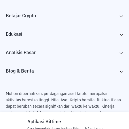
Belajar Crypto
Edukasi
Analisis Pasar
Blog & Berita
Mohon diperhatikan, perdagangan aset kripto merupakan
aktivitas beresiko tinggi. Nilai Aset Kripto bersifat fluktuatif dan
dapat berubah secara signifikan dari waktu ke waktu. Kinerja
pada masa lalu tidak mencerminkan kinerja di masa depan.
Terdapat risiko kehilangan sebagai dampak dari membeli dan
Aplikasi Bittime
menjual aset kripto dan sepenuhnya keputusan independen dari