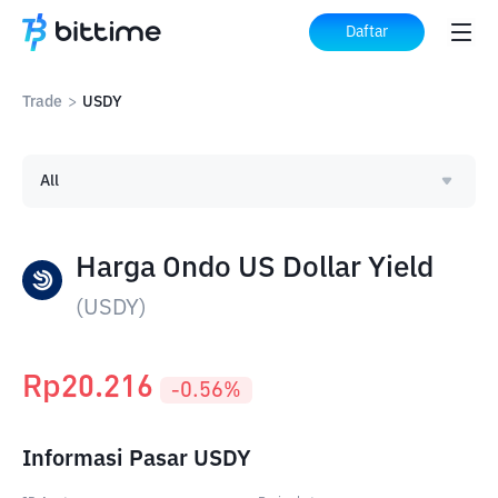
Daftar
Trade
>
USDY
All
Harga Ondo US Dollar Yield
(
USDY
)
Rp
20.216
-0.56
%
Informasi Pasar USDY