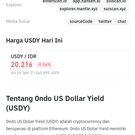
etherscan.io
app.nansen.ai
solscan.io
Explorer
explorer.mantle.xyz
suiscan.xyz
Media Sosial
sourceCode
twitter
chat
Harga USDY Hari Ini
USDY
/
IDR
20.216
-0.56
%
Vol 24 Jam
:
21.560,895
USDY
Tentang Ondo US Dollar Yield
(USDY)
Ondo US Dollar Yield (USDY) adalah cryptocurrency dan 
beroperasi di platform Ethereum. Ondo US Dollar Yield memiliki 