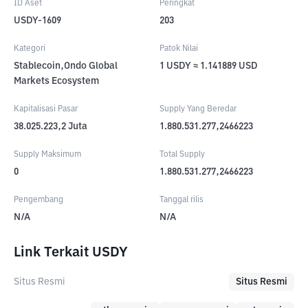
ID Aset
Peringkat
USDY-1609
203
Kategori
Patok Nilai
Stablecoin,Ondo Global
1 USDY ≈ 1.141889 USD
Markets Ecosystem
Kapitalisasi Pasar
Supply Yang Beredar
38.025.223,2
Juta
1.880.531.277,2466223
Supply Maksimum
Total Supply
0
1.880.531.277,2466223
Pengembang
Tanggal rilis
N/A
N/A
Link Terkait USDY
Situs Resmi
Situs Resmi