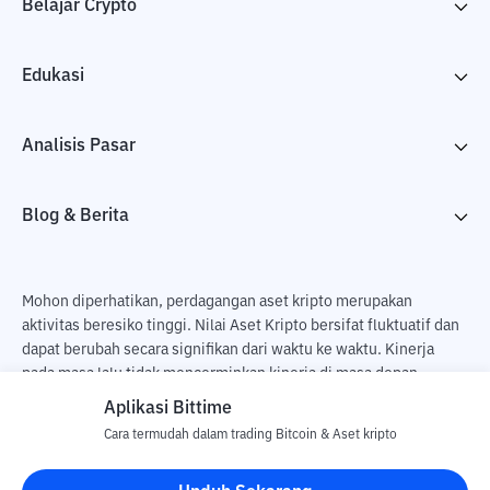
Belajar Crypto
Edukasi
Analisis Pasar
Blog & Berita
Mohon diperhatikan, perdagangan aset kripto merupakan
aktivitas beresiko tinggi. Nilai Aset Kripto bersifat fluktuatif dan
dapat berubah secara signifikan dari waktu ke waktu. Kinerja
pada masa lalu tidak mencerminkan kinerja di masa depan.
Terdapat risiko kehilangan sebagai dampak dari membeli dan
Aplikasi Bittime
menjual aset kripto dan sepenuhnya keputusan independen dari
Cara termudah dalam trading Bitcoin & Aset kripto
pengguna. PT Utama Aset Digital Indonesia (Bittime) tidak
bertanggung jawab atas perubahan fluktuasi dari nilai tukar Aset