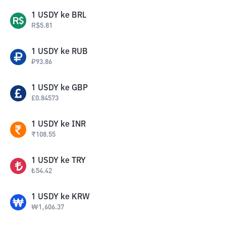
1
USDY
ke
BRL
R$
5.81
1
USDY
ke
RUB
₽
93.86
1
USDY
ke
GBP
£
0.84573
1
USDY
ke
INR
₹
108.55
1
USDY
ke
TRY
₺
54.42
1
USDY
ke
KRW
₩
1,606.37