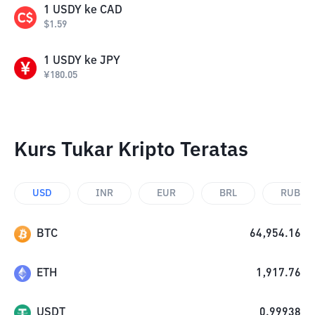
1
USDY
ke
CAD
$
1.59
1
USDY
ke
JPY
¥
180.05
Kurs Tukar Kripto Teratas
USD
INR
EUR
BRL
RUB
BTC
64,954.16
ETH
1,917.76
USDT
0.99938