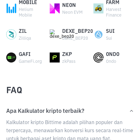
MOBILE
FARM
NEON
Helium
Harvest
Neon EVM
Mobile
Finance
ZIL
DEXE_BEP20
SUI
Zilliqa
DEXE_BEP20
Sui
GAFI
ZKP
ONDO
GameFi.org
zkPass
Ondo
FAQ
Apa Kalkulator kripto terbaik?
Kalkulator kripto Bittime adalah pilihan populer dan
terpercaya, menawarkan konversi kurs secara real-time
untuk berbagai aset kripto dan mata uang fiat.