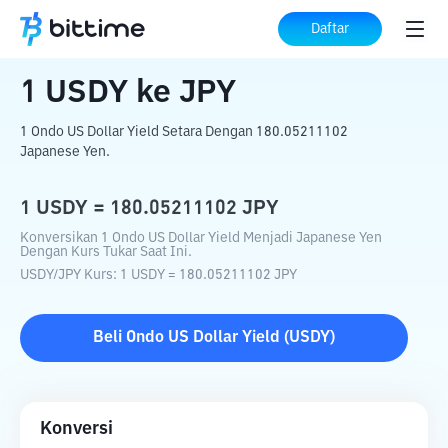
Beranda
Konverter Kripto
USDY
ke
JPY
Daftar
1
USDY
ke
JPY
1 Ondo US Dollar Yield Setara Dengan 180.05211102
Japanese Yen.
1
USDY
=
180.05211102
JPY
Konversikan 1 Ondo US Dollar Yield Menjadi Japanese Yen
Dengan Kurs Tukar Saat Ini.
USDY
/
JPY
Kurs
: 1
USDY
=
180.05211102
JPY
Beli
Ondo US Dollar Yield
(
USDY
)
Konversi