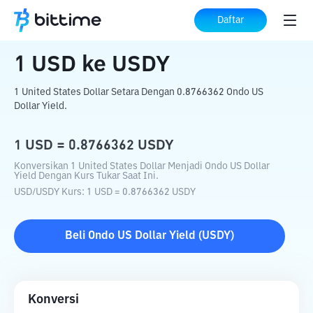
Beranda
Konverter Kripto
USD
ke
USDY
Daftar
1
USD
ke
USDY
1 United States Dollar Setara Dengan 0.8766362 Ondo US
Dollar Yield.
1
USD
=
0.8766362
USDY
Konversikan 1 United States Dollar Menjadi Ondo US Dollar
Yield Dengan Kurs Tukar Saat Ini.
USD
/
USDY
Kurs
: 1
USD
=
0.8766362
USDY
Beli
Ondo US Dollar Yield
(
USDY
)
Konversi