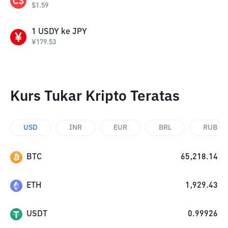
$
1.59
1
USDY
ke
JPY
¥
179.53
Kurs Tukar Kripto Teratas
USD
INR
EUR
BRL
RUB
BTC
65,218.14
ETH
1,929.43
USDT
0.99926