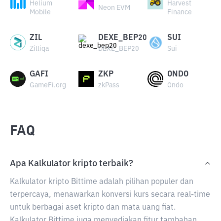
Helium
Harvest
Neon EVM
Mobile
Finance
ZIL
DEXE_BEP20
SUI
Zilliqa
DEXE_BEP20
Sui
GAFI
ZKP
ONDO
GameFi.org
zkPass
Ondo
FAQ
Apa Kalkulator kripto terbaik?
Kalkulator kripto Bittime adalah pilihan populer dan
terpercaya, menawarkan konversi kurs secara real-time
untuk berbagai aset kripto dan mata uang fiat.
Kalkulator Bittime juga menyediakan fitur tambahan