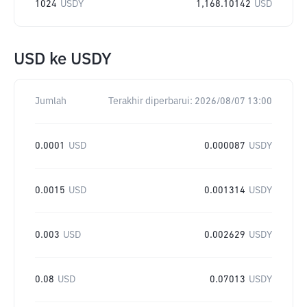
1024
USDY
1,168.10142
USD
USD
ke
USDY
Jumlah
Terakhir diperbarui:
2026/08/07 13:00
0.0001
USD
0.000087
USDY
0.0015
USD
0.001314
USDY
0.003
USD
0.002629
USDY
0.08
USD
0.07013
USDY