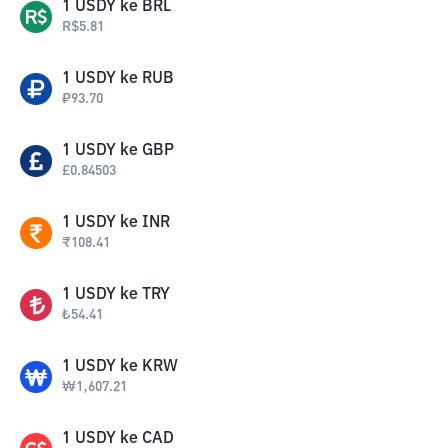
1
USDY
ke
BRL
R$
5.81
1
USDY
ke
RUB
₽
93.70
1
USDY
ke
GBP
£
0.84503
1
USDY
ke
INR
₹
108.41
1
USDY
ke
TRY
₺
54.41
1
USDY
ke
KRW
₩
1,607.21
1
USDY
ke
CAD