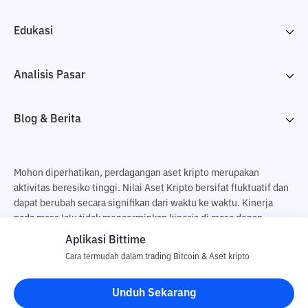
Edukasi
Analisis Pasar
Blog & Berita
Mohon diperhatikan, perdagangan aset kripto merupakan
aktivitas beresiko tinggi. Nilai Aset Kripto bersifat fluktuatif dan
dapat berubah secara signifikan dari waktu ke waktu. Kinerja
pada masa lalu tidak mencerminkan kinerja di masa depan.
Terdapat risiko kehilangan sebagai dampak dari membeli dan
Aplikasi Bittime
menjual aset kripto dan sepenuhnya keputusan independen dari
Cara termudah dalam trading Bitcoin & Aset kripto
pengguna. PT Utama Aset Digital Indonesia (Bittime) tidak
bertanggung jawab atas perubahan fluktuasi dari nilai tukar Aset
Unduh Sekarang
Kripto.