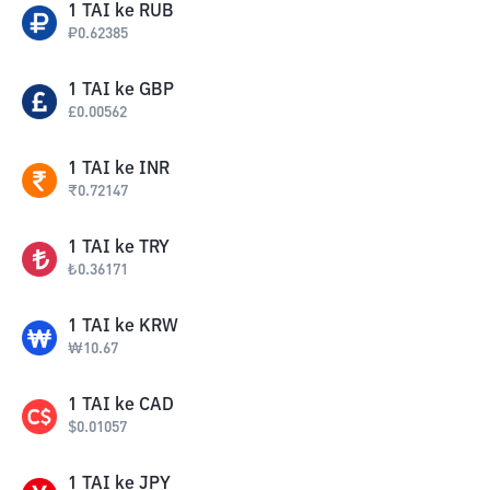
1
TAI
ke
RUB
₽
0.62385
1
TAI
ke
GBP
£
0.00562
1
TAI
ke
INR
₹
0.72147
1
TAI
ke
TRY
₺
0.36171
1
TAI
ke
KRW
₩
10.67
1
TAI
ke
CAD
$
0.01057
1
TAI
ke
JPY