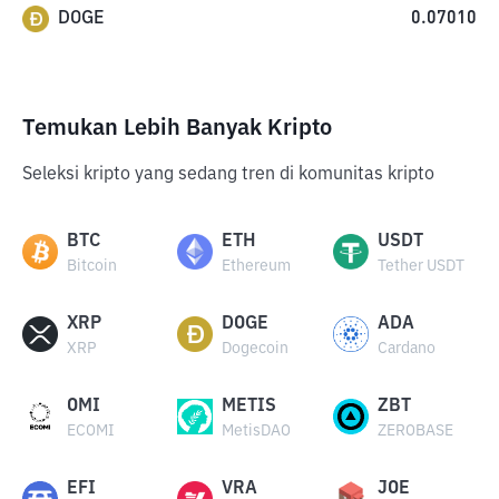
DOGE
0.07010
Temukan Lebih Banyak Kripto
Seleksi kripto yang sedang tren di komunitas kripto
BTC
ETH
USDT
Bitcoin
Ethereum
Tether USDT
XRP
DOGE
ADA
XRP
Dogecoin
Cardano
OMI
METIS
ZBT
ECOMI
MetisDAO
ZEROBASE
EFI
VRA
JOE