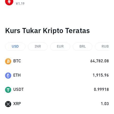
¥
1.19
Kurs Tukar Kripto Teratas
USD
INR
EUR
BRL
RUB
BTC
64,782.08
ETH
1,915.96
USDT
0.99918
XRP
1.03