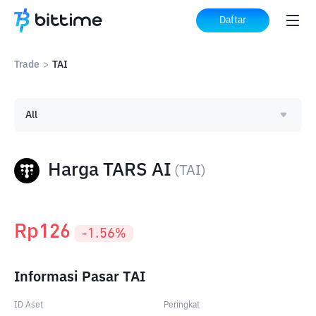
Daftar
Trade
>
TAI
All
Harga TARS AI
(
TAI
)
Rp
126
-1.56
%
Informasi Pasar TAI
ID Aset
Peringkat