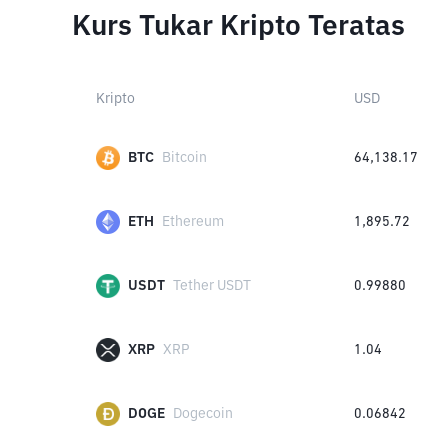
Kurs Tukar Kripto Teratas
Kripto
USD
BTC
Bitcoin
64,138.17
ETH
Ethereum
1,895.72
USDT
Tether USDT
0.99880
XRP
XRP
1.04
DOGE
Dogecoin
0.06842