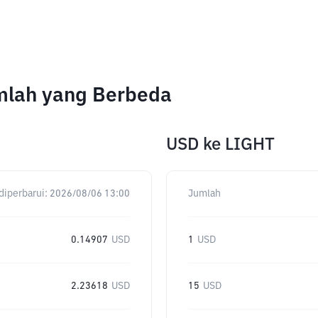
umlah yang Berbeda
USD
ke
LIGHT
diperbarui:
2026/08/06 13:00
Jumlah
0.14907
USD
1
USD
2.23618
USD
15
USD