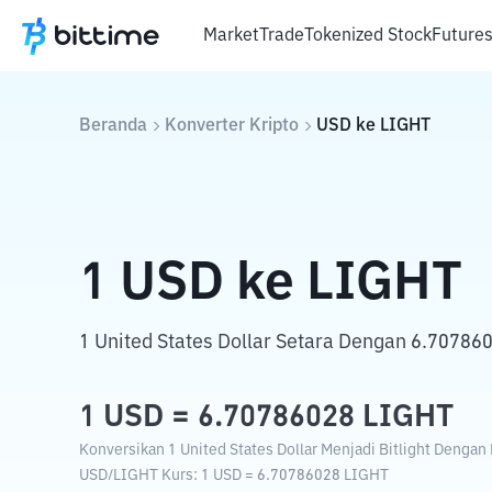
Market
Trade
Tokenized Stock
Future
Beranda
Konverter Kripto
USD
ke
LIGHT
1
USD
ke
LIGHT
1 United States Dollar Setara Dengan 6.7078602
1
USD
=
6.70786028
LIGHT
Konversikan 1 United States Dollar Menjadi Bitlight Dengan K
USD
/
LIGHT
Kurs
: 1
USD
=
6.70786028
LIGHT