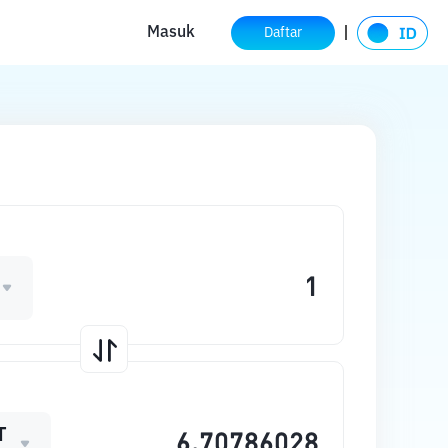
Masuk
Daftar
T