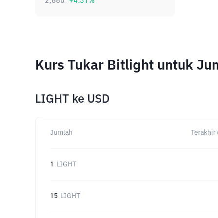
2,660
+
4.31
%
Kurs Tukar Bitlight untuk J
LIGHT
ke
USD
Jumlah
Terakhir 
1
LIGHT
15
LIGHT