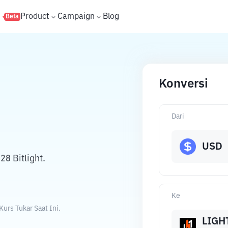
s
Product
Campaign
Blog
Beta
Konversi
Dari
USD
8 Bitlight.
Ke
urs Tukar Saat Ini.
LIGH