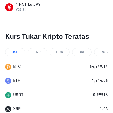
1
HNT
ke
JPY
¥
29.81
Kurs Tukar Kripto Teratas
USD
INR
EUR
BRL
RUB
BTC
64,949.14
ETH
1,914.06
USDT
0.99916
XRP
1.03