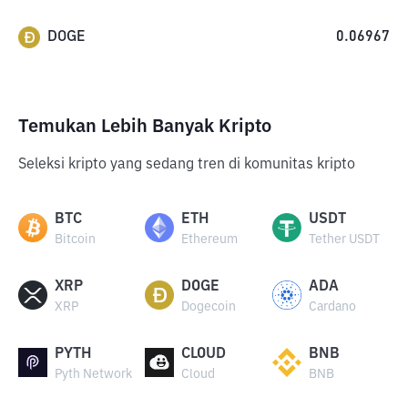
DOGE
0.06967
Temukan Lebih Banyak Kripto
Seleksi kripto yang sedang tren di komunitas kripto
BTC
ETH
USDT
Bitcoin
Ethereum
Tether USDT
XRP
DOGE
ADA
XRP
Dogecoin
Cardano
PYTH
CLOUD
BNB
Pyth Network
Cloud
BNB