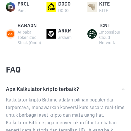
PRCL
DODO
KITE
Parcl
DODO
KITE
BABAON
ICNT
ARKM
Alibaba
Impossible
Tokenized
arkham
Cloud
Stock (Ondo)
Network
FAQ
Apa Kalkulator kripto terbaik?
Kalkulator kripto Bittime adalah pilihan populer dan
terpercaya, menawarkan konversi kurs secara real-time
untuk berbagai aset kripto dan mata uang fiat.
Kalkulator Bittime juga menyediakan fitur tambahan
seperti data historis dan tampilan UI/UX yang baik