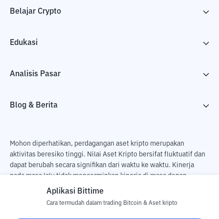
Belajar Crypto
Edukasi
Analisis Pasar
Blog & Berita
Mohon diperhatikan, perdagangan aset kripto merupakan
aktivitas beresiko tinggi. Nilai Aset Kripto bersifat fluktuatif dan
dapat berubah secara signifikan dari waktu ke waktu. Kinerja
pada masa lalu tidak mencerminkan kinerja di masa depan.
Terdapat risiko kehilangan sebagai dampak dari membeli dan
Aplikasi Bittime
menjual aset kripto dan sepenuhnya keputusan independen dari
Cara termudah dalam trading Bitcoin & Aset kripto
pengguna. PT Utama Aset Digital Indonesia (Bittime) tidak