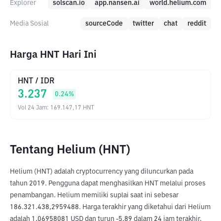
Explorer
solscan.io
app.nansen.ai
world.helium.com
Media Sosial
sourceCode
twitter
chat
reddit
Harga HNT Hari Ini
HNT
/
IDR
3.237
0.24
%
Vol 24 Jam
:
169.147,17
HNT
Tentang Helium (HNT)
Helium (HNT) adalah cryptocurrency yang diluncurkan pada 
tahun 2019. Pengguna dapat menghasilkan HNT melalui proses 
penambangan. Helium memiliki suplai saat ini sebesar 
186.321.438,2959488. Harga terakhir yang diketahui dari Helium 
adalah 1,06958081 USD dan turun -5,89 dalam 24 jam terakhir. 