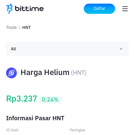
Daftar
Trade
>
HNT
All
Harga Helium
(
HNT
)
Rp
3.237
0.24
%
Informasi Pasar HNT
ID Aset
Peringkat