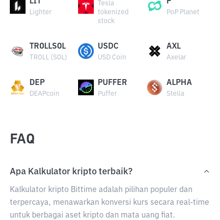
LIT
P
Tesla
Lighter
tokenized
PoP Planet
stock
TROLLSOL
USDC
AXL
TROLL (SOL)
USD Coin
Axelar
DEP
PUFFER
ALPHA
DEAPcoin
Puffer
Stella
FAQ
Apa Kalkulator kripto terbaik?
Kalkulator kripto Bittime adalah pilihan populer dan
terpercaya, menawarkan konversi kurs secara real-time
untuk berbagai aset kripto dan mata uang fiat.