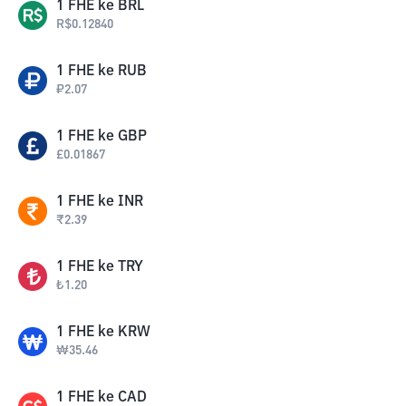
1
FHE
ke
BRL
R$
0.12840
1
FHE
ke
RUB
₽
2.07
1
FHE
ke
GBP
£
0.01867
1
FHE
ke
INR
₹
2.39
1
FHE
ke
TRY
₺
1.20
1
FHE
ke
KRW
₩
35.46
1
FHE
ke
CAD