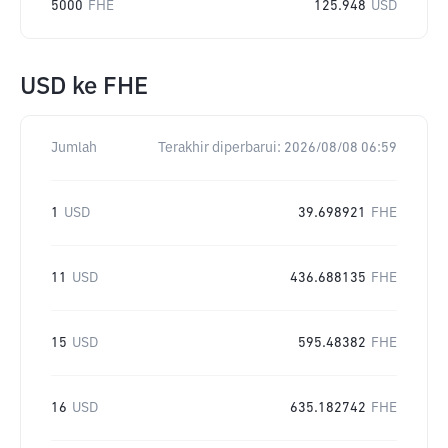
5000
FHE
125.948
USD
USD
ke
FHE
Jumlah
Terakhir diperbarui:
2026/08/08 06:59
1
USD
39.698921
FHE
11
USD
436.688135
FHE
15
USD
595.48382
FHE
16
USD
635.182742
FHE