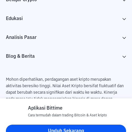
Edukasi
Analisis Pasar
Blog & Berita
Mohon diperhatikan, perdagangan aset kripto merupakan
aktivitas beresiko tinggi. Nilai Aset Kripto bersifat fluktuatif dan
dapat berubah secara signifikan dari waktu ke waktu. Kinerja
pada masa lalu tidak mencerminkan kinerja di masa depan.
Terdapat risiko kehilangan sebagai dampak dari membeli dan
Aplikasi Bittime
menjual aset kripto dan sepenuhnya keputusan independen dari
Cara termudah dalam trading Bitcoin & Aset kripto
pengguna. PT Utama Aset Digital Indonesia (Bittime) tidak
bertanggung jawab atas perubahan fluktuasi dari nilai tukar Aset
Unduh Sekarang
Kripto.