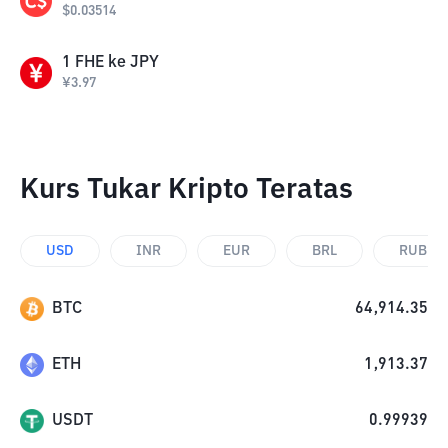
$
0.03514
1
FHE
ke
JPY
¥
3.97
Kurs Tukar Kripto Teratas
USD
INR
EUR
BRL
RUB
BTC
64,914.35
ETH
1,913.37
USDT
0.99939