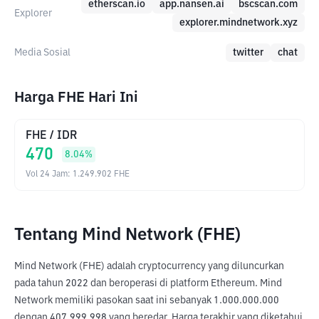
etherscan.io
app.nansen.ai
bscscan.com
Explorer
explorer.mindnetwork.xyz
Media Sosial
twitter
chat
Harga FHE Hari Ini
FHE
/
IDR
470
8.04
%
Vol 24 Jam
:
1.249.902
FHE
Tentang Mind Network (FHE)
Mind Network (FHE) adalah cryptocurrency yang diluncurkan 
pada tahun 2022 dan beroperasi di platform Ethereum. Mind 
Network memiliki pasokan saat ini sebanyak 1.000.000.000 
dengan 407.999.998 yang beredar. Harga terakhir yang diketahui 