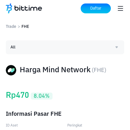
Daftar
Trade
>
FHE
All
Harga Mind Network
(
FHE
)
Rp
470
8.04
%
Informasi Pasar FHE
ID Aset
Peringkat