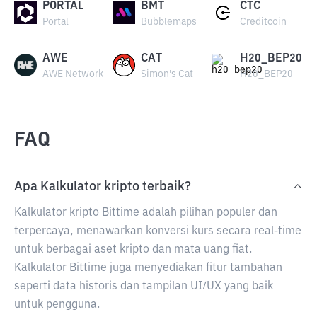
PORTAL
BMT
CTC
Portal
Bubblemaps
Creditcoin
AWE
CAT
H20_BEP20
AWE Network
Simon's Cat
H20_BEP20
FAQ
Apa Kalkulator kripto terbaik?
Kalkulator kripto Bittime adalah pilihan populer dan
terpercaya, menawarkan konversi kurs secara real-time
untuk berbagai aset kripto dan mata uang fiat.
Kalkulator Bittime juga menyediakan fitur tambahan
seperti data historis dan tampilan UI/UX yang baik
untuk pengguna.