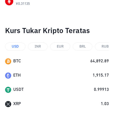
¥
0.31135
Kurs Tukar Kripto Teratas
USD
INR
EUR
BRL
RUB
BTC
64,892.89
ETH
1,915.17
USDT
0.99913
XRP
1.03