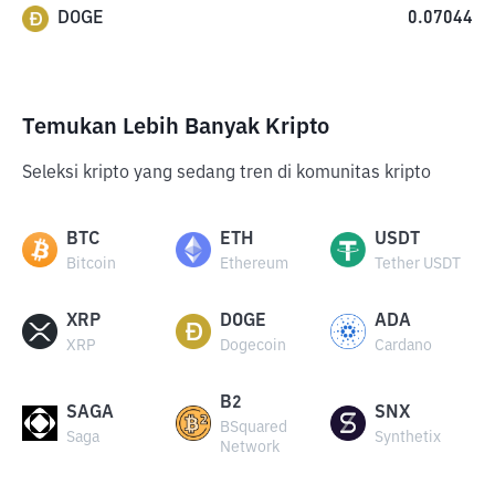
DOGE
0.07044
Temukan Lebih Banyak Kripto
Seleksi kripto yang sedang tren di komunitas kripto
BTC
ETH
USDT
Bitcoin
Ethereum
Tether USDT
XRP
DOGE
ADA
XRP
Dogecoin
Cardano
B2
SAGA
SNX
BSquared
Saga
Synthetix
Network