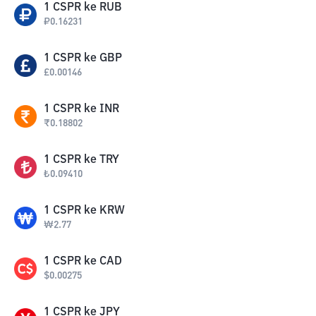
1
CSPR
ke
RUB
₽
0.16231
1
CSPR
ke
GBP
£
0.00146
1
CSPR
ke
INR
₹
0.18802
1
CSPR
ke
TRY
₺
0.09410
1
CSPR
ke
KRW
₩
2.77
1
CSPR
ke
CAD
$
0.00275
1
CSPR
ke
JPY