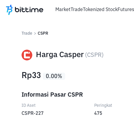
Market
Trade
Tokenized Stock
Future
Trade
>
CSPR
Harga Casper
(
CSPR
)
Rp
33
0.00
%
Informasi Pasar CSPR
ID Aset
Peringkat
CSPR-227
475