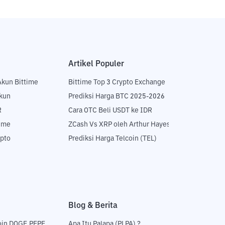
Artikel Populer
Akun Bittime
Bittime Top 3 Crypto Exchange
Akun
Prediksi Harga BTC 2025-2026
R
Cara OTC Beli USDT ke IDR
time
ZCash Vs XRP oleh Arthur Hayes
ypto
Prediksi Harga Telcoin (TEL)
Blog & Berita
oin DOGE,PEPE
Apa Itu Palapa (PLPA) ?