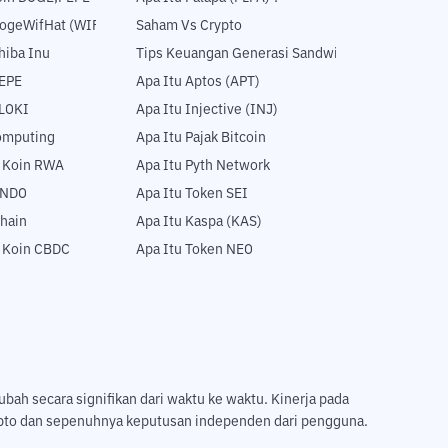
DogeWifHat (WIF)
Saham Vs Crypto
hiba Inu
Tips Keuangan Generasi Sandwich
PEPE
Apa Itu Aptos (APT)
FLOKI
Apa Itu Injective (INJ)
Computing
Apa Itu Pajak Bitcoin
5 Koin RWA
Apa Itu Pyth Network
ONDO
Apa Itu Token SEI
hain
Apa Itu Kaspa (KAS)
5 Koin CBDC
Apa Itu Token NEO
ubah secara signifikan dari waktu ke waktu. Kinerja pada
ripto dan sepenuhnya keputusan independen dari pengguna.