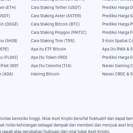
um (ETH)
Cara Staking Tether (USDT)
Prediksi Harga 
USDT)
Cara Staking Aster (ASTER)
Prediksi Harga S
in (DOGE)
Cara Staking Bitcoin (BTC)
Prediksi Harga 
Cara Staking Polygon (MATIC)
Prediksi Harga 
nu (SHIB)
Cara Staking Tron (TRX)
5 Koin Spatial 
PEPE)
Apa itu ETF Bitcoin
Apa Itu RWA & 
nu (FLOKI)
Apa Itu Token ORDI
Prediksi Harga 
fHat (WIF)
Apa Itu Celestia (TIA)
Narasi Gaming C
o (ADA)
Halving Bitcoin
Narasi CBDC & 
tas beresiko tinggi. Nilai Aset Kripto bersifat fluktuatif dan dapat ber
pat risiko kehilangan sebagai dampak dari membeli dan menjual aset k
jawab atas perubahan fluktuasi dari nilai tukar Aset Kripto.