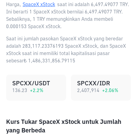
Harga,
SpaceX xStock
saat ini adalah
6,497.49077 TRY
.
Ini berarti 1 SpaceX xStock bernilai 6,497.49077 TRY.
Sebaliknya, 1 TRY memungkinkan Anda membeli
0.000153 SpaceX xStock.
Saat ini jumlah pasokan SpaceX xStock yang beredar
adalah 283,117.23376193 SpaceX xStock, dan SpaceX
xStock saat ini memiliki total kapitalisasi pasar
sebesar₺ 1,486,331,856.79115
SPCXX/USDT
SPCXX/IDR
136.23
+
2.2
%
2,407,914
+
2.06
%
Kurs Tukar SpaceX xStock untuk Jumlah
yang Berbeda