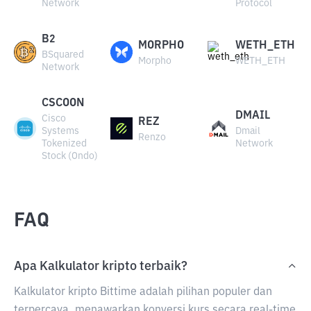
Network
Protocol
B2
MORPHO
WETH_ETH
BSquared
Morpho
WETH_ETH
Network
CSCOON
DMAIL
Cisco
REZ
Systems
Dmail
Renzo
Tokenized
Network
Stock (Ondo)
FAQ
Apa Kalkulator kripto terbaik?
Kalkulator kripto Bittime adalah pilihan populer dan
terpercaya, menawarkan konversi kurs secara real-time