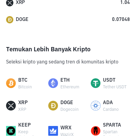
XRP
1.04
DOGE
0.07048
Temukan Lebih Banyak Kripto
Seleksi kripto yang sedang tren di komunitas kripto
BTC
ETH
USDT
Bitcoin
Ethereum
Tether USDT
XRP
DOGE
ADA
XRP
Dogecoin
Cardano
KEEP
SPARTA
WRX
Keep
Spartan
WazirX