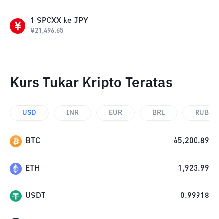
1
SPCXX
ke
JPY
¥
21,496.65
Kurs Tukar Kripto Teratas
USD
INR
EUR
BRL
RUB
BTC
65,200.89
ETH
1,923.99
USDT
0.99918