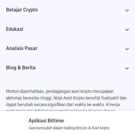
Belajar Crypto
Edukasi
Analisis Pasar
Blog & Berita
Mohon diperhatikan, perdagangan aset kripto merupakan
aktivitas beresiko tinggi. Nilai Aset Kripto bersifat fluktuatif dan
dapat berubah secara signifikan dari waktu ke waktu. Kinerja
pada masa lalu tidak mencerminkan kinerja di masa depan.
Terdapat risiko kehilangan sebagai dampak dari membeli dan
Aplikasi Bittime
menjual aset kripto dan sepenuhnya keputusan independen dari
Cara termudah dalam trading Bitcoin & Aset kripto
pengguna. PT Utama Aset Digital Indonesia (Bittime) tidak