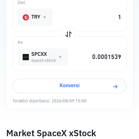
Dari
TRY
Ke
SPCXX
SpaceX xStock
Konversi
Terakhir diperbarui:
2026/08/09 15:00
Market SpaceX xStock