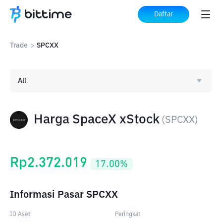
Daftar
Trade
>
SPCXX
All
Harga SpaceX xStock
(
SPCXX
)
Rp
2.372.019
17.00
%
Informasi Pasar SPCXX
ID Aset
Peringkat