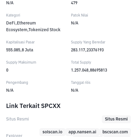
N/A
479
Kategori
Patok Nilai
DeFi,Ethereum
N/A
Ecosystem,Tokenized Stock
Kapitalisasi Pasar
Supply Yang Beredar
555.085,8
Juta
283.117,23376193
Supply Maksimum
Total Supply
0
1.257.048,88695813
Pengembang
Tanggal rilis
N/A
N/A
Link Terkait SPCXX
Situs Resmi
Situs Resmi
solscan.io
app.nansen.ai
bscscan.com
Explorer