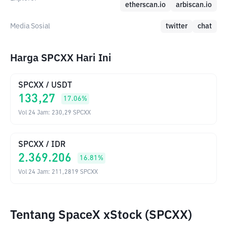
etherscan.io
arbiscan.io
Media Sosial
twitter
chat
Harga SPCXX Hari Ini
SPCXX
/
USDT
133,27
17.06
%
Vol 24 Jam
:
230,29
SPCXX
SPCXX
/
IDR
2.369.206
16.81
%
Vol 24 Jam
:
211,2819
SPCXX
Tentang SpaceX xStock (SPCXX)