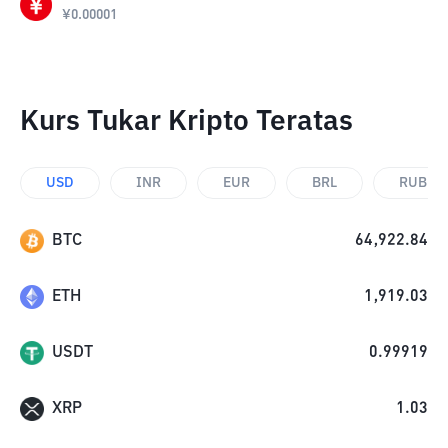
¥
0.00001
Kurs Tukar Kripto Teratas
USD
INR
EUR
BRL
RUB
BTC
64,922.84
ETH
1,919.03
USDT
0.99919
XRP
1.03