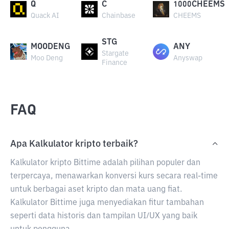
Q
C
1000CHEEMS
Quack AI
Chainbase
CHEEMS
STG
MOODENG
ANY
Stargate
Moo Deng
Anyswap
Finance
FAQ
Apa Kalkulator kripto terbaik?
Kalkulator kripto Bittime adalah pilihan populer dan
terpercaya, menawarkan konversi kurs secara real-time
untuk berbagai aset kripto dan mata uang fiat.
Kalkulator Bittime juga menyediakan fitur tambahan
seperti data historis dan tampilan UI/UX yang baik