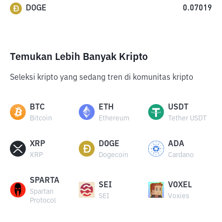
DOGE
0.07019
Temukan Lebih Banyak Kripto
Seleksi kripto yang sedang tren di komunitas kripto
BTC
ETH
USDT
Bitcoin
Ethereum
Tether USDT
XRP
DOGE
ADA
XRP
Dogecoin
Cardano
SPARTA
SEI
VOXEL
Spartan
SEI
Voxies
Protocol