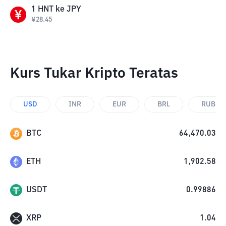
1
HNT
ke
JPY
¥
28.45
Kurs Tukar Kripto Teratas
USD
INR
EUR
BRL
RUB
BTC
64,470.03
ETH
1,902.58
USDT
0.99886
XRP
1.04