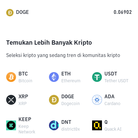
DOGE
0.06902
Temukan Lebih Banyak Kripto
Seleksi kripto yang sedang tren di komunitas kripto
BTC
ETH
USDT
Bitcoin
Ethereum
Tether USDT
XRP
DOGE
ADA
XRP
Dogecoin
Cardano
KEEP
DNT
Q
Keep
district0x
Quack AI
Network