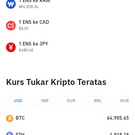
1
ENS
ke
KRW
₩
6,070.34
1
ENS
ke
CAD
$
6.01
1
ENS
ke
JPY
¥
680.40
Kurs Tukar Kripto Teratas
USD
INR
EUR
BRL
RUB
BTC
64,905.65