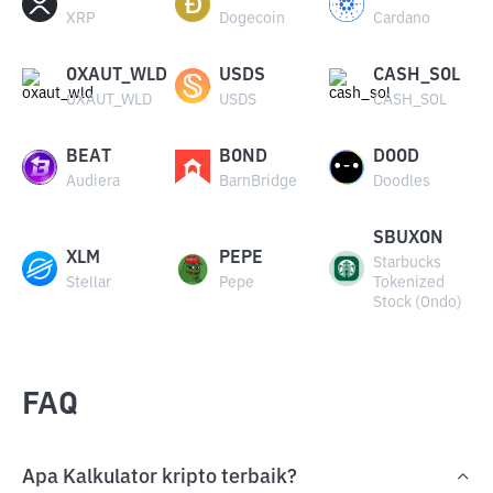
XRP
Dogecoin
Cardano
OXAUT_WLD
USDS
CASH_SOL
OXAUT_WLD
USDS
CASH_SOL
BEAT
BOND
DOOD
Audiera
BarnBridge
Doodles
SBUXON
XLM
PEPE
Starbucks
Stellar
Pepe
Tokenized
Stock (Ondo)
FAQ
Apa Kalkulator kripto terbaik?