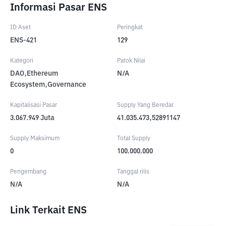
Informasi Pasar ENS
ID Aset
Peringkat
ENS-421
129
Kategori
Patok Nilai
DAO,Ethereum
N/A
Ecosystem,Governance
Kapitalisasi Pasar
Supply Yang Beredar
3.067.949
Juta
41.035.473,52891147
Supply Maksimum
Total Supply
0
100.000.000
Pengembang
Tanggal rilis
N/A
N/A
Link Terkait ENS