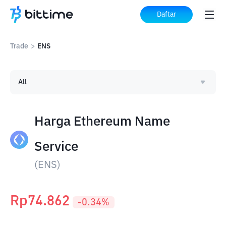
Daftar
Trade
>
ENS
All
Harga Ethereum Name
Service
(
ENS
)
Rp
74.862
-0.34
%