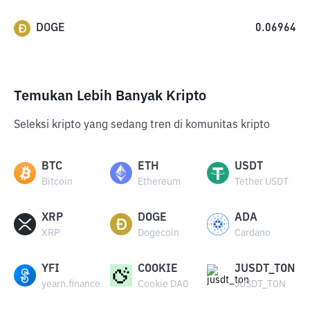
DOGE
0.06964
Temukan Lebih Banyak Kripto
Seleksi kripto yang sedang tren di komunitas kripto
BTC
ETH
USDT
Bitcoin
Ethereum
Tether USDT
XRP
DOGE
ADA
XRP
Dogecoin
Cardano
YFI
COOKIE
JUSDT_TON
yearn.finance
Cookie DAO
JUSDT_TON