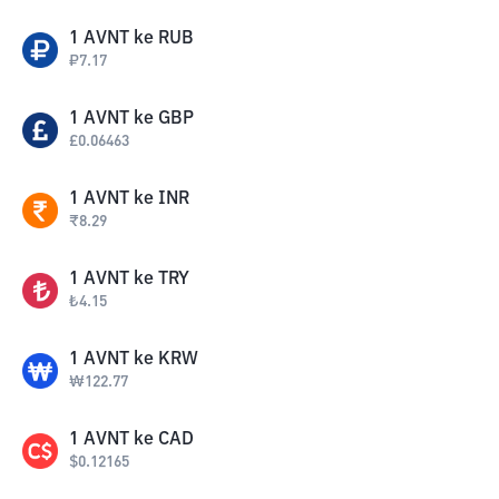
1
AVNT
ke
RUB
₽
7.17
1
AVNT
ke
GBP
£
0.06463
1
AVNT
ke
INR
₹
8.29
1
AVNT
ke
TRY
₺
4.15
1
AVNT
ke
KRW
₩
122.77
1
AVNT
ke
CAD
$
0.12165