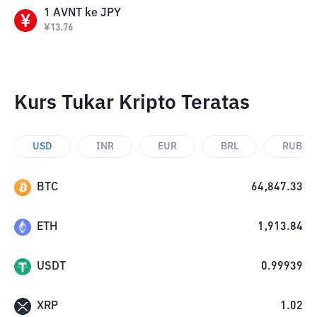
1
AVNT
ke
JPY
¥
13.76
Kurs Tukar Kripto Teratas
USD
INR
EUR
BRL
RUB
BTC
64,847.33
ETH
1,913.84
USDT
0.99939
XRP
1.02