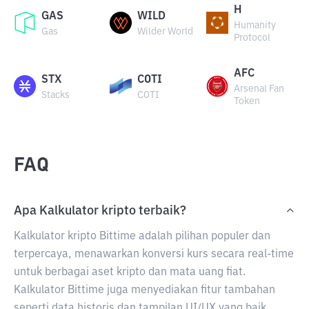
H
GAS
WILD
Humanity
Gas
Wilder World
Protocol
AFC
STX
COTI
Arsenal Fan
Stacks
COTI
Token
FAQ
Apa Kalkulator kripto terbaik?
Kalkulator kripto Bittime adalah pilihan populer dan
terpercaya, menawarkan konversi kurs secara real-time
untuk berbagai aset kripto dan mata uang fiat.
Kalkulator Bittime juga menyediakan fitur tambahan
seperti data historis dan tampilan UI/UX yang baik