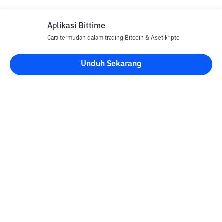
Aplikasi Bittime
Cara termudah dalam trading Bitcoin & Aset kripto
Disclaimer
Unduh Sekarang
Semua Artikel pada website ini hanya bersifat informasi dan
bukan merupakan nasihat, rekomendasi, tawaran atau ajakan
untuk menjual dan membeli aset kripto apapun. Perdagangan
aset kripto merupakan aktivitas berisiko tinggi. Harga aset kripto
bersifat fluktuatif, dimana harga dapat berubah secara signifikan
dari waktu ke waktu. Bittime tidak bertanggung jawab atas
keputusan anda dalam melakukan transaksi jual beli dan
perubahan fluktuasi dari nilai tukar atau harga aset kripto.