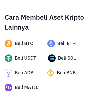
Cara Membeli Aset Kripto
Lainnya
Beli
BTC
Beli
ETH
Beli
USDT
Beli
SOL
Beli
ADA
Beli
BNB
Beli
MATIC