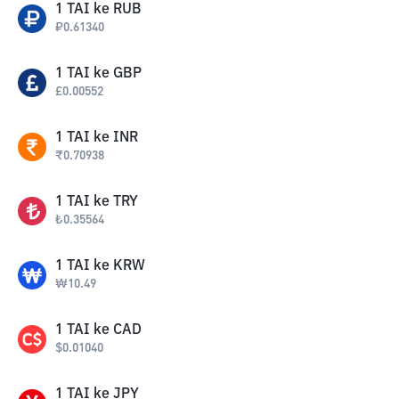
1
TAI
ke
RUB
₽
0.61340
1
TAI
ke
GBP
£
0.00552
1
TAI
ke
INR
₹
0.70938
1
TAI
ke
TRY
₺
0.35564
1
TAI
ke
KRW
₩
10.49
1
TAI
ke
CAD
$
0.01040
1
TAI
ke
JPY