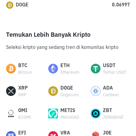
DOGE
0.06997
Temukan Lebih Banyak Kripto
Seleksi kripto yang sedang tren di komunitas kripto
BTC
ETH
USDT
Bitcoin
Ethereum
Tether USDT
XRP
DOGE
ADA
XRP
Dogecoin
Cardano
OMI
METIS
ZBT
ECOMI
MetisDAO
ZEROBASE
EFI
VRA
JOE