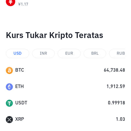
¥
1.17
Kurs Tukar Kripto Teratas
USD
INR
EUR
BRL
RUB
BTC
64,738.48
ETH
1,912.59
USDT
0.99918
XRP
1.03