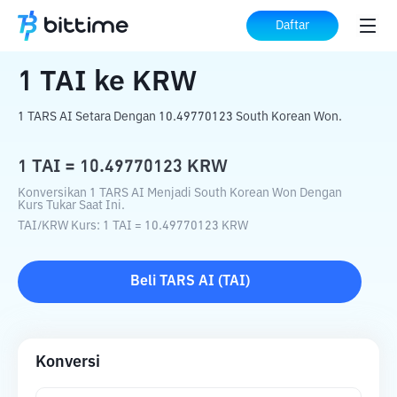
Beranda
Konverter Kripto
TAI
ke
KRW
Daftar
1
TAI
ke
KRW
1 TARS AI Setara Dengan 10.49770123 South Korean Won.
1
TAI
=
10.49770123
KRW
Konversikan 1 TARS AI Menjadi South Korean Won Dengan
Kurs Tukar Saat Ini.
TAI
/
KRW
Kurs
: 1
TAI
=
10.49770123
KRW
Beli
TARS AI
(
TAI
)
Konversi