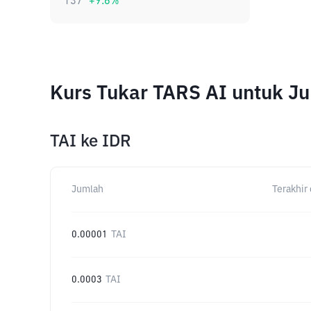
137
+
9.6
%
Kurs Tukar TARS AI untuk J
TAI
ke
IDR
Jumlah
Terakhir 
0.00001
TAI
0.0003
TAI