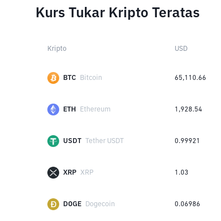
Kurs Tukar Kripto Teratas
Kripto
USD
BTC
Bitcoin
65,110.66
ETH
Ethereum
1,928.54
USDT
Tether USDT
0.99921
XRP
XRP
1.03
DOGE
Dogecoin
0.06986