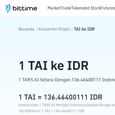
Market
Trade
Tokenized Stock
Future
Beranda
Konverter Kripto
TAI
ke
IDR
1
TAI
ke
IDR
1 TARS AI Setara Dengan 136.46400111 Indon
1
TAI
=
136.46400111
IDR
Konversikan 1 TARS AI Menjadi Indonesia Rupiah Dengan Kur
TAI
/
IDR
Kurs
: 1
TAI
=
136.46400111
IDR