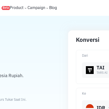
s
Product
Campaign
Blog
Beta
Konversi
Dari
TAI
TARS AI
esia Rupiah.
Ke
s Tukar Saat Ini.
IDR