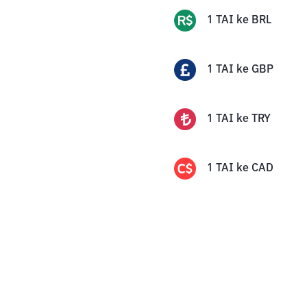
1
TAI
ke
BRL
1
TAI
ke
GBP
1
TAI
ke
TRY
1
TAI
ke
CAD