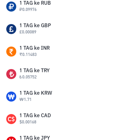
1
TAG
ke
RUB
₽
0.09976
1
TAG
ke
GBP
£
0.00089
1
TAG
ke
INR
₹
0.11483
1
TAG
ke
TRY
₺
0.05752
1
TAG
ke
KRW
₩
1.71
1
TAG
ke
CAD
$
0.00168
1
TAG
ke
JPY