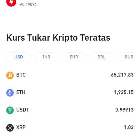
¥
0.19094
Kurs Tukar Kripto Teratas
USD
INR
EUR
BRL
RUB
BTC
65,217.83
ETH
1,925.15
USDT
0.99913
XRP
1.03