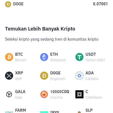
DOGE
0.07001
Temukan Lebih Banyak Kripto
Seleksi kripto yang sedang tren di komunitas kripto
BTC
ETH
USDT
Bitcoin
Ethereum
Tether USDT
XRP
DOGE
ADA
XRP
Dogecoin
Cardano
GALA
10000COQ
C
Gala
Coq Inu
Chainbase
FARM
SLP