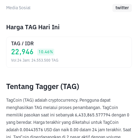
Media Sosial
twitter
Harga TAG Hari Ini
TAG
/
IDR
22,946
10.46
%
Vol 24 Jam
:
24.553.500
TAG
Tentang Tagger (TAG)
TagCoin (TAG) adalah cryptocurrency. Pengguna dapat 
menghasilkan TAG melalui proses penambangan. TagCoin 
memiliki pasokan saat ini sebanyak 6,433,865.577794 dengan 0 
yang beredar. Harga terakhir yang diketahui untuk TagCoin 
adalah 0.00443576 USD dan naik 0.00 dalam 24 jam terakhir. Saat 
ini, TagCoin diperdagangkan di 2 pasar aktif dengan volume 