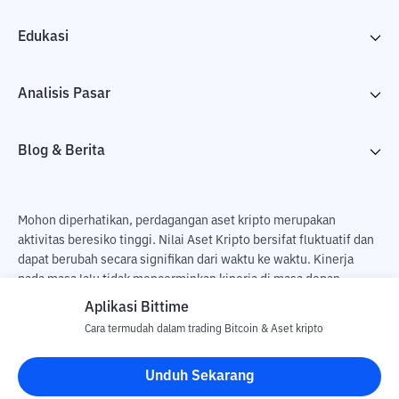
Edukasi
Analisis Pasar
Blog & Berita
Mohon diperhatikan, perdagangan aset kripto merupakan
aktivitas beresiko tinggi. Nilai Aset Kripto bersifat fluktuatif dan
dapat berubah secara signifikan dari waktu ke waktu. Kinerja
pada masa lalu tidak mencerminkan kinerja di masa depan.
Terdapat risiko kehilangan sebagai dampak dari membeli dan
Aplikasi Bittime
menjual aset kripto dan sepenuhnya keputusan independen dari
Cara termudah dalam trading Bitcoin & Aset kripto
pengguna. PT Utama Aset Digital Indonesia (Bittime) tidak
bertanggung jawab atas perubahan fluktuasi dari nilai tukar Aset
Unduh Sekarang
Kripto.