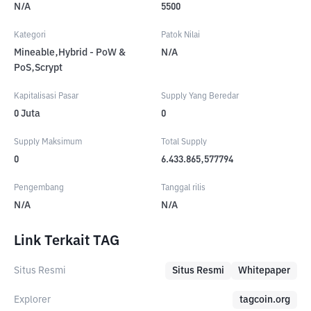
N/A
5500
Kategori
Patok Nilai
Mineable,Hybrid - PoW &
N/A
PoS,Scrypt
Kapitalisasi Pasar
Supply Yang Beredar
0
Juta
0
Supply Maksimum
Total Supply
0
6.433.865,577794
Pengembang
Tanggal rilis
N/A
N/A
Link Terkait TAG
Situs Resmi
Situs Resmi
Whitepaper
Explorer
tagcoin.org