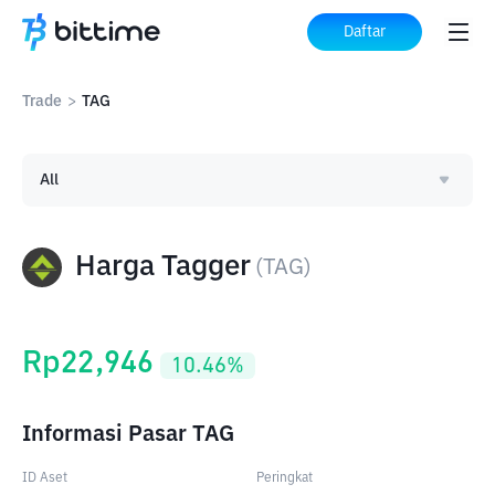
Daftar
Trade
>
TAG
All
Harga Tagger
(
TAG
)
Rp
22,946
10.46
%
Informasi Pasar TAG
ID Aset
Peringkat