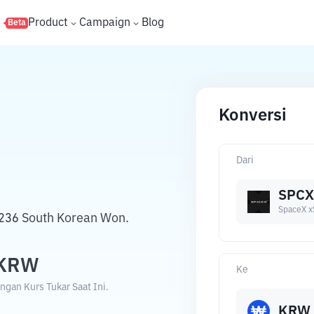
s
Product
Campaign
Blog
Beta
Konversi
Dari
SPC
SpaceX x
236 South Korean Won.
KRW
Ke
gan Kurs Tukar Saat Ini.
KRW