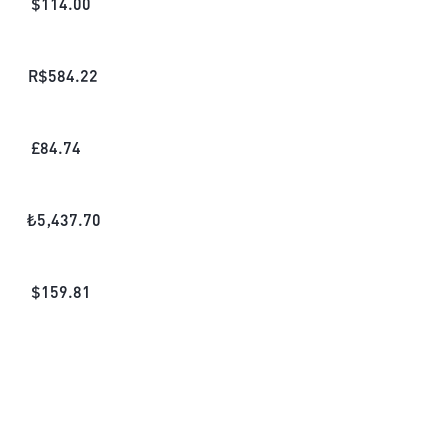
$
114.00
R$
584.22
£
84.74
₺
5,437.70
$
159.81