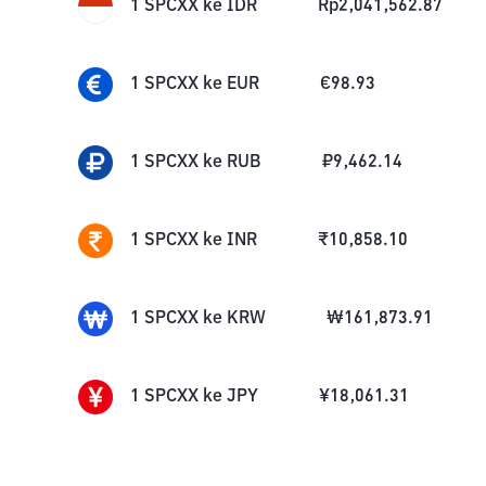
1
SPCXX
ke
IDR
Rp
2,041,562.87
1
SPCXX
ke
EUR
€
98.93
1
SPCXX
ke
RUB
₽
9,462.14
1
SPCXX
ke
INR
₹
10,858.10
1
SPCXX
ke
KRW
₩
161,873.91
1
SPCXX
ke
JPY
¥
18,061.31