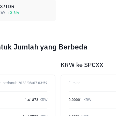
X/IDR
269
+
3.6
%
ntuk Jumlah yang Berbeda
KRW
ke
SPCXX
diperbarui:
2026/08/07 03:59
Jumlah
1.61873
KRW
0.00001
KRW