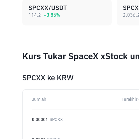
SPCXX/USDT
SPCX
114.2
+
3.85
%
2,036,
Kurs Tukar SpaceX xStock u
SPCXX
ke
KRW
Jumlah
Terakhir 
0.00001
SPCXX