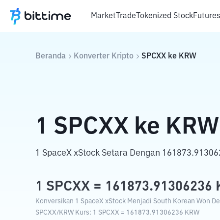
Market
Trade
Tokenized Stock
Future
Beranda
Konverter Kripto
SPCXX
ke
KRW
1
SPCXX
ke
KRW
1 SpaceX xStock Setara Dengan 161873.91306
1
SPCXX
=
161873.91306236
Konversikan 1 SpaceX xStock Menjadi South Korean Won Den
SPCXX
/
KRW
Kurs
: 1
SPCXX
=
161873.91306236
KRW