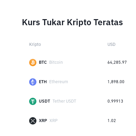
Kurs Tukar Kripto Teratas
Kripto
USD
BTC
Bitcoin
64,285.97
ETH
Ethereum
1,898.00
USDT
Tether USDT
0.99913
XRP
XRP
1.02