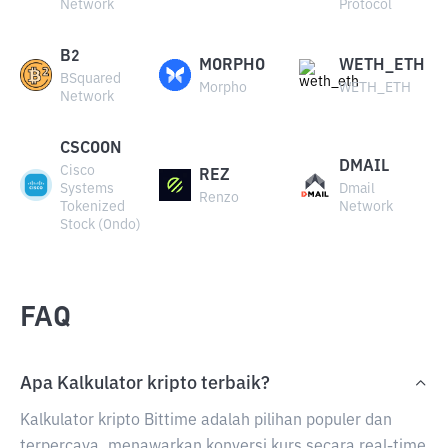
Network
Protocol
B2
MORPHO
WETH_ETH
BSquared
Morpho
WETH_ETH
Network
CSCOON
DMAIL
Cisco
REZ
Systems
Dmail
Renzo
Tokenized
Network
Stock (Ondo)
FAQ
Apa Kalkulator kripto terbaik?
Kalkulator kripto Bittime adalah pilihan populer dan
terpercaya, menawarkan konversi kurs secara real-time