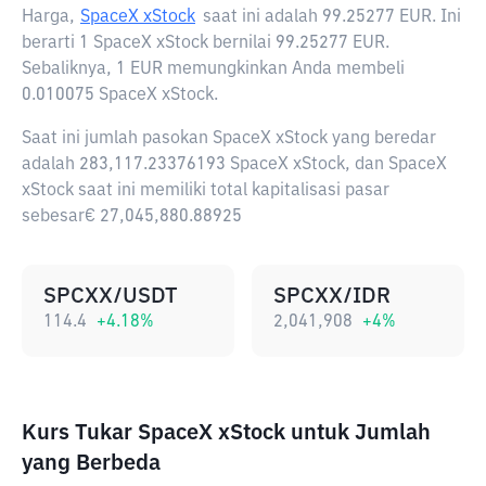
Harga,
SpaceX xStock
saat ini adalah
99.25277 EUR
. Ini
berarti 1 SpaceX xStock bernilai 99.25277 EUR.
Sebaliknya, 1 EUR memungkinkan Anda membeli
0.010075 SpaceX xStock.
Saat ini jumlah pasokan SpaceX xStock yang beredar
adalah 283,117.23376193 SpaceX xStock, dan SpaceX
xStock saat ini memiliki total kapitalisasi pasar
sebesar€ 27,045,880.88925
SPCXX/USDT
SPCXX/IDR
114.4
+
4.18
%
2,041,908
+
4
%
Kurs Tukar SpaceX xStock untuk Jumlah
yang Berbeda