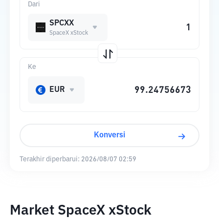
Dari
SPCXX
SpaceX xStock
Ke
EUR
Konversi
Terakhir diperbarui:
2026/08/07 02:59
Market SpaceX xStock