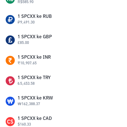
R$
585.90
1
SPCXX
ke
RUB
₽
9,491.30
1
SPCXX
ke
GBP
£
85.00
1
SPCXX
ke
INR
₹
10,907.65
1
SPCXX
ke
TRY
₺
5,453.58
1
SPCXX
ke
KRW
₩
162,388.37
1
SPCXX
ke
CAD
$
160.33