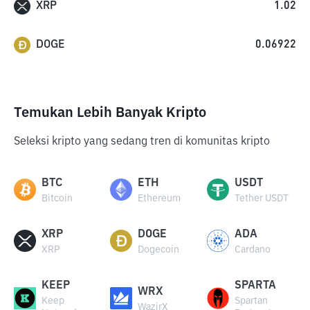
XRP
1.02
DOGE
0.06922
Temukan Lebih Banyak Kripto
Seleksi kripto yang sedang tren di komunitas kripto
BTC
ETH
USDT
Bitcoin
Ethereum
Tether USDT
XRP
DOGE
ADA
XRP
Dogecoin
Cardano
KEEP
SPARTA
WRX
Keep
Spartan
WazirX