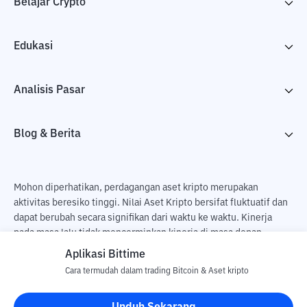
Belajar Crypto
Edukasi
Analisis Pasar
Blog & Berita
Mohon diperhatikan, perdagangan aset kripto merupakan
aktivitas beresiko tinggi. Nilai Aset Kripto bersifat fluktuatif dan
dapat berubah secara signifikan dari waktu ke waktu. Kinerja
pada masa lalu tidak mencerminkan kinerja di masa depan.
Terdapat risiko kehilangan sebagai dampak dari membeli dan
Aplikasi Bittime
menjual aset kripto dan sepenuhnya keputusan independen dari
Cara termudah dalam trading Bitcoin & Aset kripto
pengguna. PT Utama Aset Digital Indonesia (Bittime) tidak
bertanggung jawab atas perubahan fluktuasi dari nilai tukar Aset