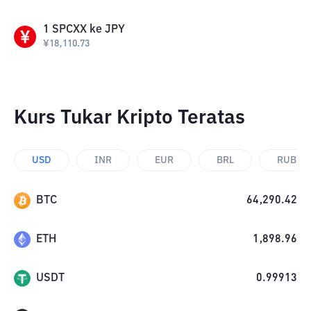
1
SPCXX
ke
JPY
¥
18,110.73
Kurs Tukar Kripto Teratas
USD
INR
EUR
BRL
RUB
BTC
64,290.42
ETH
1,898.96
USDT
0.99913