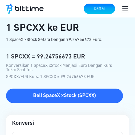
Beranda
Konverter Kripto
SPCXX
ke
Daftar
EUR
1
SPCXX
ke
EUR
1 SpaceX xStock Setara Dengan 99.24756673 Euro.
1
SPCXX
=
99.24756673
EUR
Konversikan 1 SpaceX xStock Menjadi Euro Dengan Kurs
Tukar Saat Ini.
SPCXX
/
EUR
Kurs
: 1
SPCXX
=
99.24756673
EUR
Beli
SpaceX xStock
(
SPCXX
)
Konversi