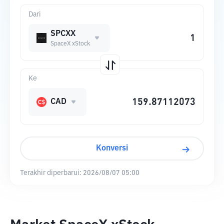
Dari
SPCXX
SpaceX xStock
Ke
CAD
Konversi
Terakhir diperbarui:
2026/08/07 05:00