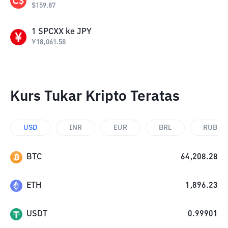
$
159.87
1
SPCXX
ke
JPY
¥
18,061.58
Kurs Tukar Kripto Teratas
USD
INR
EUR
BRL
RUB
BTC
64,208.28
ETH
1,896.23
USDT
0.99901