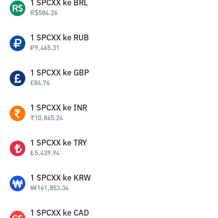
1
SPCXX
ke
BRL
R$
584.26
1
SPCXX
ke
RUB
₽
9,465.31
1
SPCXX
ke
GBP
£
84.76
1
SPCXX
ke
INR
₹
10,865.24
1
SPCXX
ke
TRY
₺
5,439.94
1
SPCXX
ke
KRW
₩
161,853.34
1
SPCXX
ke
CAD