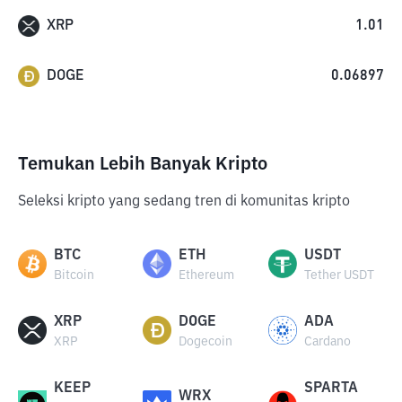
XRP
1.01
DOGE
0.06897
Temukan Lebih Banyak Kripto
Seleksi kripto yang sedang tren di komunitas kripto
BTC
ETH
USDT
Bitcoin
Ethereum
Tether USDT
XRP
DOGE
ADA
XRP
Dogecoin
Cardano
KEEP
SPARTA
WRX