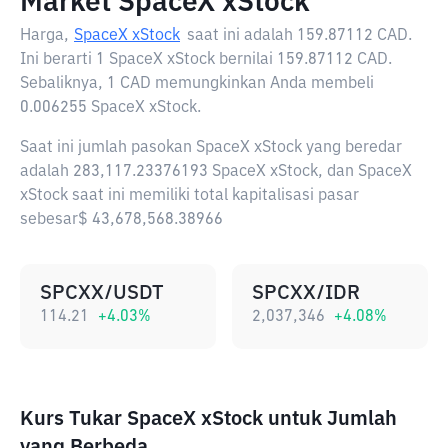
Market SpaceX xStock
Harga,
SpaceX xStock
saat ini adalah
159.87112 CAD
.
Ini berarti 1 SpaceX xStock bernilai 159.87112 CAD.
Sebaliknya, 1 CAD memungkinkan Anda membeli
0.006255 SpaceX xStock.
Saat ini jumlah pasokan SpaceX xStock yang beredar
adalah 283,117.23376193 SpaceX xStock, dan SpaceX
xStock saat ini memiliki total kapitalisasi pasar
sebesar$ 43,678,568.38966
SPCXX/USDT
SPCXX/IDR
114.21
+
4.03
%
2,037,346
+
4.08
%
Kurs Tukar SpaceX xStock untuk Jumlah
yang Berbeda