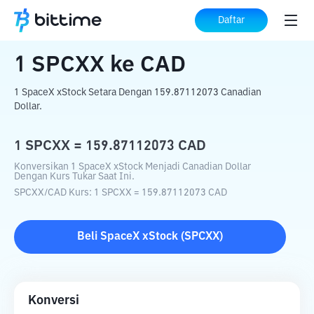
Beranda
Konverter Kripto
SPCXX
ke
Daftar
CAD
1
SPCXX
ke
CAD
1 SpaceX xStock Setara Dengan 159.87112073 Canadian
Dollar.
1
SPCXX
=
159.87112073
CAD
Konversikan 1 SpaceX xStock Menjadi Canadian Dollar
Dengan Kurs Tukar Saat Ini.
SPCXX
/
CAD
Kurs
: 1
SPCXX
=
159.87112073
CAD
Beli
SpaceX xStock
(
SPCXX
)
Konversi