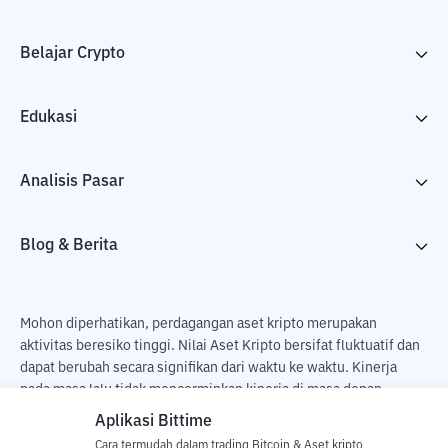
Belajar Crypto
Edukasi
Analisis Pasar
Blog & Berita
Mohon diperhatikan, perdagangan aset kripto merupakan
aktivitas beresiko tinggi. Nilai Aset Kripto bersifat fluktuatif dan
dapat berubah secara signifikan dari waktu ke waktu. Kinerja
pada masa lalu tidak mencerminkan kinerja di masa depan.
Terdapat risiko kehilangan sebagai dampak dari membeli dan
Aplikasi Bittime
menjual aset kripto dan sepenuhnya keputusan independen dari
Cara termudah dalam trading Bitcoin & Aset kripto