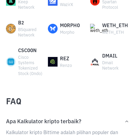
Keep
Spartan
WazirX
Network
Protocol
B2
MORPHO
WETH_ETH
BSquared
Morpho
WETH_ETH
Network
CSCOON
DMAIL
Cisco
REZ
Systems
Dmail
Renzo
Tokenized
Network
Stock (Ondo)
FAQ
Apa Kalkulator kripto terbaik?
Kalkulator kripto Bittime adalah pilihan populer dan