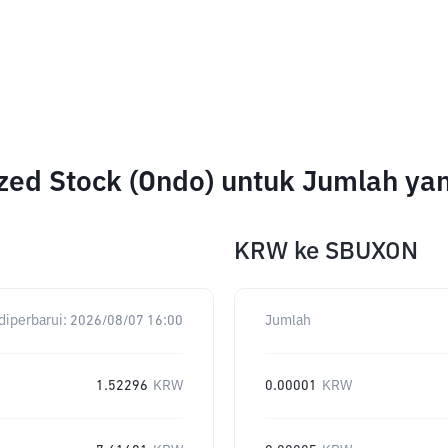
ized Stock (Ondo) untuk Jumlah y
KRW
ke
SBUXON
diperbarui:
2026/08/07 16:00
Jumlah
1.52296
KRW
0.00001
KRW