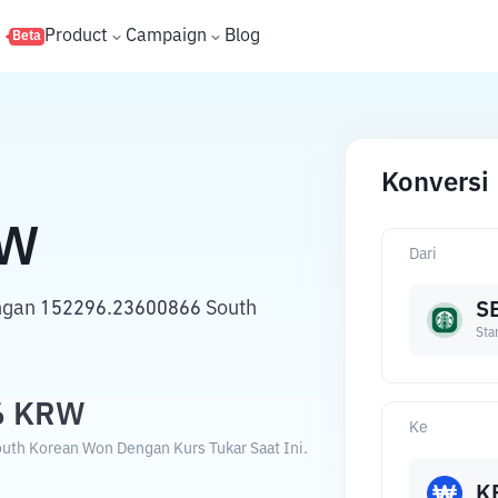
s
Product
Campaign
Blog
Beta
Konversi
W
Dari
engan 152296.23600866 South
S
Sta
6
KRW
Ke
uth Korean Won Dengan Kurs Tukar Saat Ini.
K