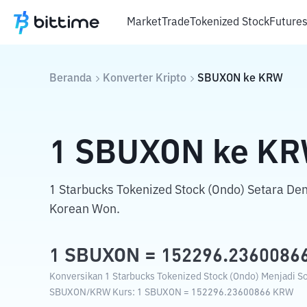
Market
Trade
Tokenized Stock
Future
Beranda
Konverter Kripto
SBUXON
ke
KRW
1
SBUXON
ke
KR
1 Starbucks Tokenized Stock (Ondo) Setara D
Korean Won.
1
SBUXON
=
152296.2360086
Konversikan 1 Starbucks Tokenized Stock (Ondo) Menjadi So
SBUXON
/
KRW
Kurs
: 1
SBUXON
=
152296.23600866
KRW