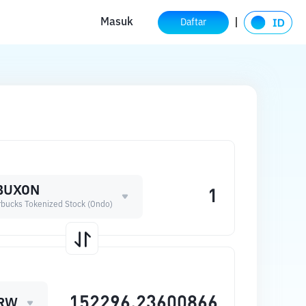
Masuk
Daftar
BUXON
rbucks Tokenized Stock (Ondo)
RW