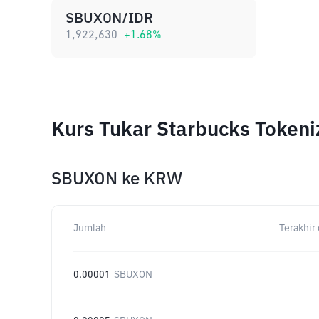
SBUXON/IDR
1,922,630
+
1.68
%
Kurs Tukar Starbucks Token
SBUXON
ke
KRW
Jumlah
Terakhir 
0.00001
SBUXON