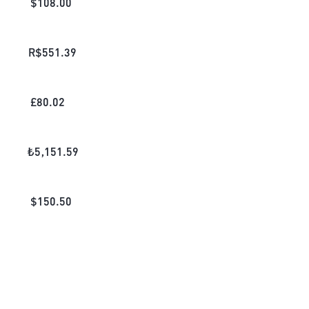
$
108.00
R$
551.39
£
80.02
₺
5,151.59
$
150.50