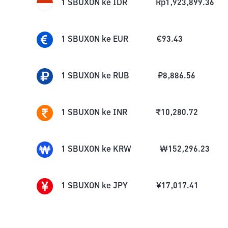
1
SBUXON
ke
IDR
Rp
1,923,899.36
1
SBUXON
ke
EUR
€
93.43
1
SBUXON
ke
RUB
₽
8,886.56
1
SBUXON
ke
INR
₹
10,280.72
1
SBUXON
ke
KRW
₩
152,296.23
1
SBUXON
ke
JPY
¥
17,017.41