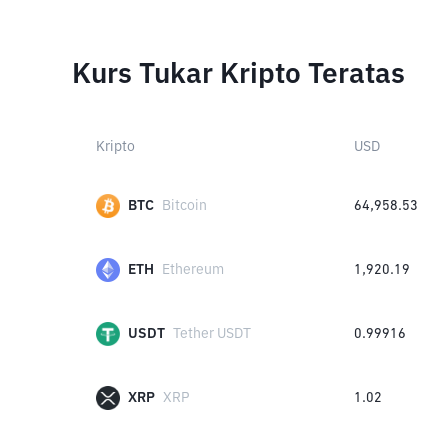
Kurs Tukar Kripto Teratas
Kripto
USD
BTC
Bitcoin
64,958.53
ETH
Ethereum
1,920.19
USDT
Tether USDT
0.99916
XRP
XRP
1.02