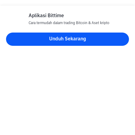
Aplikasi Bittime
Cara termudah dalam trading Bitcoin & Aset kripto
Disclaimer
Unduh Sekarang
Semua Artikel pada website ini hanya bersifat informasi dan
bukan merupakan nasihat, rekomendasi, tawaran atau ajakan
untuk menjual dan membeli aset kripto apapun. Perdagangan
aset kripto merupakan aktivitas berisiko tinggi. Harga aset kripto
bersifat fluktuatif, dimana harga dapat berubah secara signifikan
dari waktu ke waktu. Bittime tidak bertanggung jawab atas
keputusan anda dalam melakukan transaksi jual beli dan
perubahan fluktuasi dari nilai tukar atau harga aset kripto.