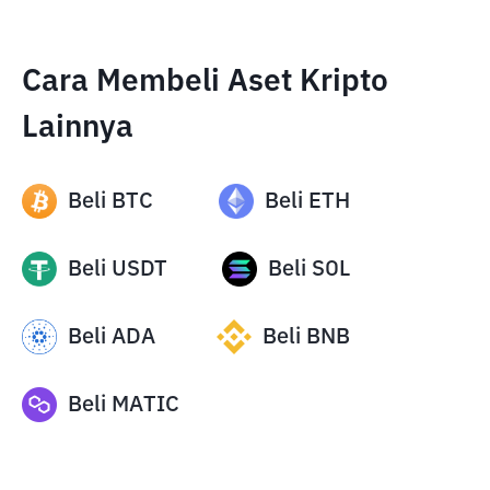
Cara Membeli Aset Kripto
Lainnya
Beli
BTC
Beli
ETH
Beli
USDT
Beli
SOL
Beli
ADA
Beli
BNB
Beli
MATIC