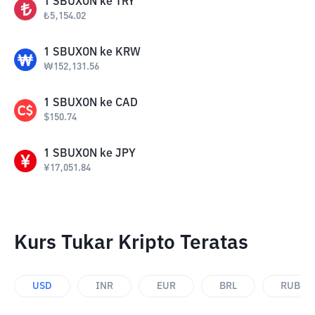
1
SBUXON
ke
TRY
₺
5,154.02
1
SBUXON
ke
KRW
₩
152,131.56
1
SBUXON
ke
CAD
$
150.74
1
SBUXON
ke
JPY
¥
17,051.84
Kurs Tukar Kripto Teratas
USD
INR
EUR
BRL
RUB