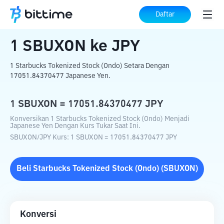
Beranda
Konverter Kripto
SBUXON
ke
Daftar
JPY
1
SBUXON
ke
JPY
1 Starbucks Tokenized Stock (Ondo) Setara Dengan
17051.84370477 Japanese Yen.
1
SBUXON
=
17051.84370477
JPY
Konversikan 1 Starbucks Tokenized Stock (Ondo) Menjadi
Japanese Yen Dengan Kurs Tukar Saat Ini.
SBUXON
/
JPY
Kurs
: 1
SBUXON
=
17051.84370477
JPY
Beli
Starbucks Tokenized Stock (Ondo)
(
SBUXON
)
Konversi