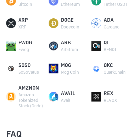
Bitcoin
Ethereum
Tether USDT
XRP
DOGE
ADA
XRP
Dogecoin
Cardano
FWOG
ARB
QI
Fwog
Arbitrum
BENQI
SOSO
MOG
QKC
SoSoValue
Mog Coin
QuarkChain
AMZNON
AVAIL
REX
Amazon
Tokenized
Avail
REVOX
Stock (Ondo)
FAQ