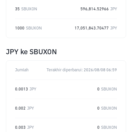
35
SBUXON
596,814.52966
JPY
1000
SBUXON
17,051,843.70477
JPY
JPY
ke
SBUXON
Jumlah
Terakhir diperbarui:
2026/08/08 06:59
0.0013
JPY
0
SBUXON
0.002
JPY
0
SBUXON
0.003
JPY
0
SBUXON