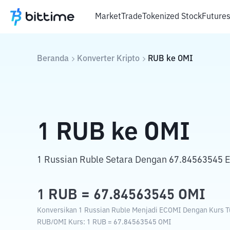
Market
Trade
Tokenized Stock
Future
Beranda
Konverter Kripto
RUB
ke
OMI
1
RUB
ke
OMI
1 Russian Ruble Setara Dengan 67.84563545 
1
RUB
=
67.84563545
OMI
Konversikan 1 Russian Ruble Menjadi ECOMI Dengan Kurs Tu
RUB
/
OMI
Kurs
: 1
RUB
=
67.84563545
OMI