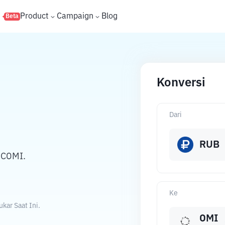
s
Product
Campaign
Blog
Beta
Konversi
Dari
RUB
ECOMI.
Ke
kar Saat Ini.
OMI