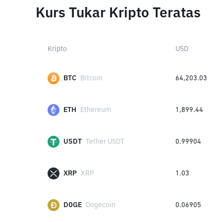
Kurs Tukar Kripto Teratas
Kripto
USD
BTC
Bitcoin
64,203.03
ETH
Ethereum
1,899.44
USDT
Tether USDT
0.99904
XRP
XRP
1.03
DOGE
Dogecoin
0.06905