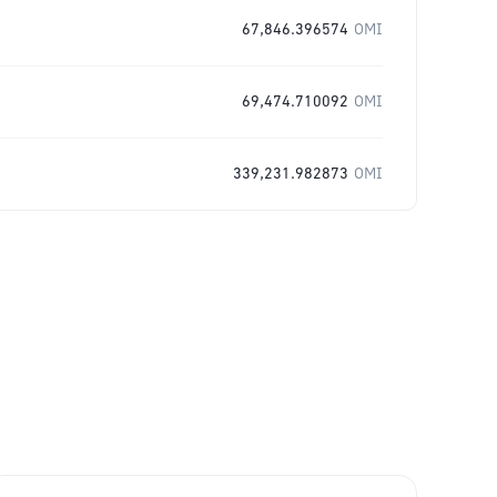
67,846.396574
OMI
69,474.710092
OMI
339,231.982873
OMI