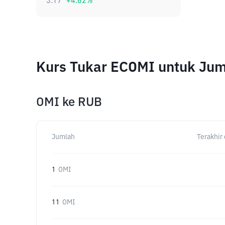
3.17
+
4.62
%
Kurs Tukar ECOMI untuk Ju
OMI
ke
RUB
Jumlah
Terakhir 
1
OMI
11
OMI