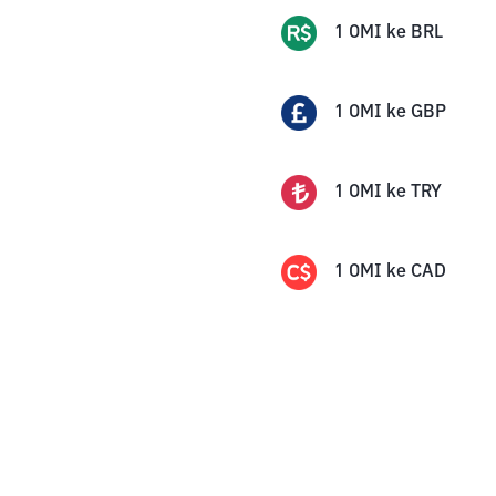
1
OMI
ke
BRL
1
OMI
ke
GBP
1
OMI
ke
TRY
1
OMI
ke
CAD