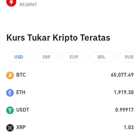
¥
0.26967
Kurs Tukar Kripto Teratas
USD
INR
EUR
BRL
RUB
BTC
65,077.49
ETH
1,919.30
USDT
0.99917
XRP
1.03