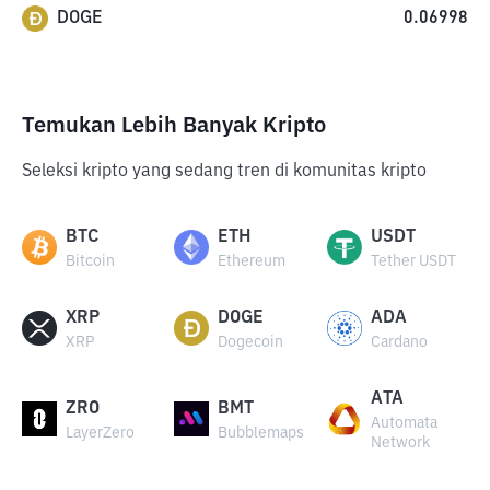
DOGE
0.06998
Temukan Lebih Banyak Kripto
Seleksi kripto yang sedang tren di komunitas kripto
BTC
ETH
USDT
Bitcoin
Ethereum
Tether USDT
XRP
DOGE
ADA
XRP
Dogecoin
Cardano
ATA
ZRO
BMT
Automata
LayerZero
Bubblemaps
Network