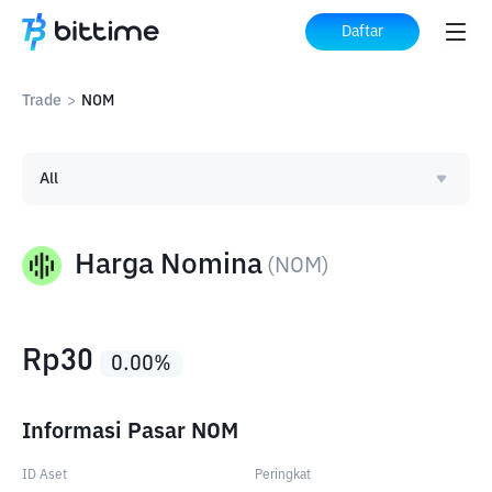
Daftar
Trade
>
NOM
All
Harga Nomina
(
NOM
)
Rp
30
0.00
%
Informasi Pasar NOM
ID Aset
Peringkat