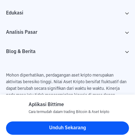
Edukasi
Analisis Pasar
Blog & Berita
Mohon diperhatikan, perdagangan aset kripto merupakan
aktivitas beresiko tinggi. Nilai Aset Kripto bersifat fluktuatif dan
dapat berubah secara signifikan dari waktu ke waktu. Kinerja
pada masa lalu tidak mencerminkan kinerja di masa depan.
Terdapat risiko kehilangan sebagai dampak dari membeli dan
Aplikasi Bittime
menjual aset kripto dan sepenuhnya keputusan independen dari
Cara termudah dalam trading Bitcoin & Aset kripto
pengguna. PT Utama Aset Digital Indonesia (Bittime) tidak
bertanggung jawab atas perubahan fluktuasi dari nilai tukar Aset
Unduh Sekarang
Kripto.