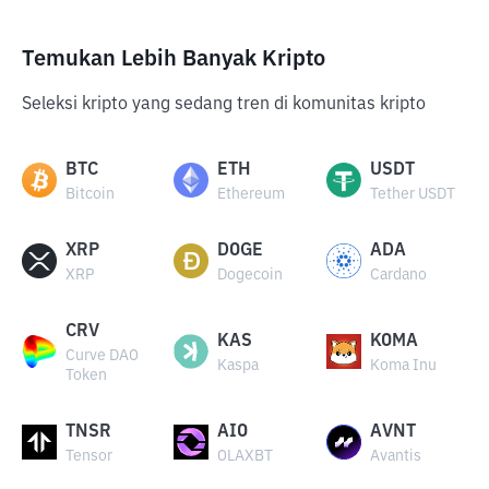
Temukan Lebih Banyak Kripto
Seleksi kripto yang sedang tren di komunitas kripto
BTC
ETH
USDT
Bitcoin
Ethereum
Tether USDT
XRP
DOGE
ADA
XRP
Dogecoin
Cardano
CRV
KAS
KOMA
Curve DAO
Kaspa
Koma Inu
Token
TNSR
AIO
AVNT
Tensor
OLAXBT
Avantis