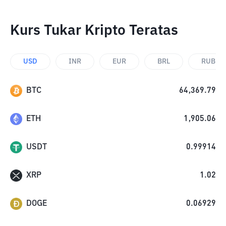
Kurs Tukar Kripto Teratas
USD
INR
EUR
BRL
RUB
BTC
64,369.79
ETH
1,905.06
USDT
0.99914
XRP
1.02
DOGE
0.06929