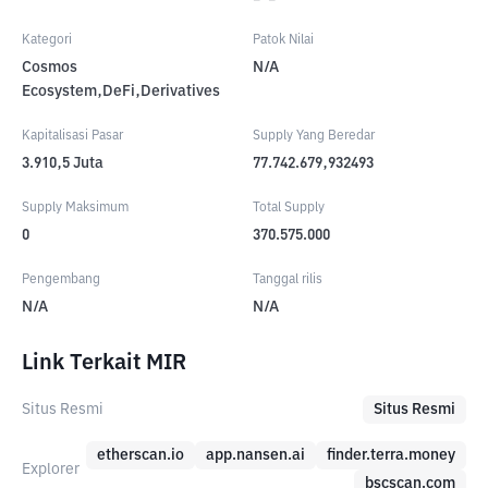
Kategori
Patok Nilai
Cosmos
N/A
Ecosystem,DeFi,Derivatives
Kapitalisasi Pasar
Supply Yang Beredar
3.910,5
Juta
77.742.679,932493
Supply Maksimum
Total Supply
0
370.575.000
Pengembang
Tanggal rilis
N/A
N/A
Link Terkait MIR
Situs Resmi
Situs Resmi
etherscan.io
app.nansen.ai
finder.terra.money
Explorer
bscscan.com