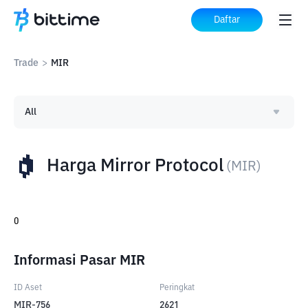
Daftar
Trade
>
MIR
All
Harga Mirror Protocol
(
MIR
)
0
Informasi Pasar MIR
ID Aset
Peringkat
MIR-756
2621