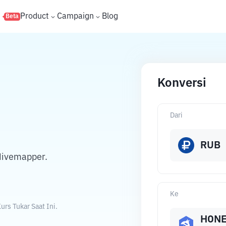
s
Product
Campaign
Blog
Beta
Konversi
Dari
RUB
Hivemapper.
Ke
rs Tukar Saat Ini.
HON