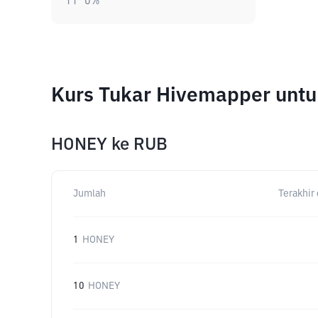
11
0
%
Kurs Tukar Hivemapper unt
HONEY
ke
RUB
Jumlah
Terakhir 
1
HONEY
10
HONEY