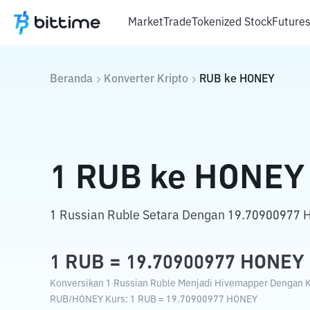
Market
Trade
Tokenized Stock
Future
Beranda
Konverter Kripto
RUB
ke
HONEY
1
RUB
ke
HONEY
1 Russian Ruble Setara Dengan 19.70900977 
1
RUB
=
19.70900977
HONEY
Konversikan 1 Russian Ruble Menjadi Hivemapper Dengan Ku
RUB
/
HONEY
Kurs
: 1
RUB
=
19.70900977
HONEY