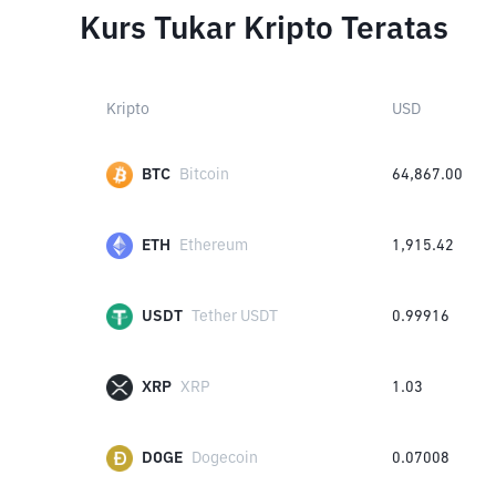
Kurs Tukar Kripto Teratas
Kripto
USD
BTC
Bitcoin
64,867.00
ETH
Ethereum
1,915.42
USDT
Tether USDT
0.99916
XRP
XRP
1.03
DOGE
Dogecoin
0.07008