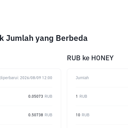
uk Jumlah yang Berbeda
RUB
ke
HONEY
diperbarui:
2026/08/09 12:00
Jumlah
0.05073
RUB
1
RUB
0.50738
RUB
10
RUB