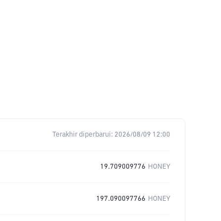
Terakhir diperbarui:
2026/08/09 12:00
19.709009776
HONEY
197.090097766
HONEY