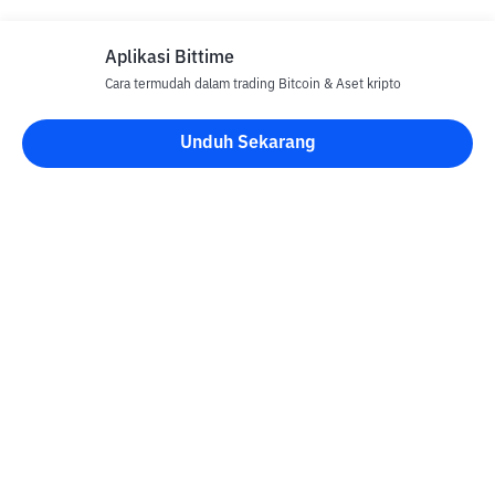
Aplikasi Bittime
Cara termudah dalam trading Bitcoin & Aset kripto
Disclaimer
Unduh Sekarang
Semua Artikel pada website ini hanya bersifat informasi dan
bukan merupakan nasihat, rekomendasi, tawaran atau ajakan
untuk menjual dan membeli aset kripto apapun. Perdagangan
aset kripto merupakan aktivitas berisiko tinggi. Harga aset kripto
bersifat fluktuatif, dimana harga dapat berubah secara signifikan
dari waktu ke waktu. Bittime tidak bertanggung jawab atas
keputusan anda dalam melakukan transaksi jual beli dan
perubahan fluktuasi dari nilai tukar atau harga aset kripto.