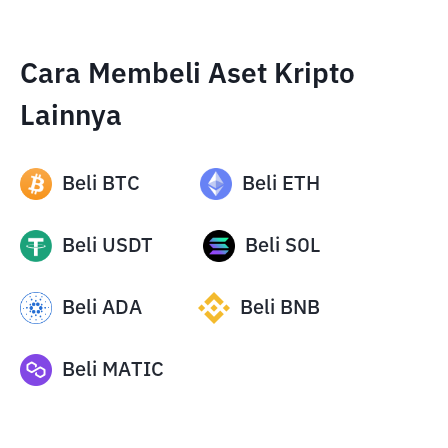
Cara Membeli Aset Kripto
Lainnya
Beli
BTC
Beli
ETH
Beli
USDT
Beli
SOL
Beli
ADA
Beli
BNB
Beli
MATIC